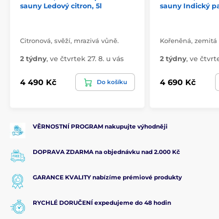
sauny Ledový citron, 5l
sauny Indický pa
2
esence týdně u kabiny do 20 m
při plném provozu.
Ruční dávkování:
Nakapejte 2-3 kapky esence na
odpařovací trysku.
Citronová, svěží, mrazivá vůně.
Kořeněná, zemitá 
Alternativní produkty - další bylinkové esence v naší
2 týdny
,
ve čtvrtek 27. 8. u vás
2 týdny
,
ve čtvrte
nabídce:
Heřmánek / Jalovec / Francouzská meduňka /
4 490 Kč
4 690 Kč
Do košíku
Rozmarýn / Rakytník / Toskánské byliny
VĚRNOSTNÍ PROGRAM nakupujte výhodněji
DOPRAVA ZDARMA na objednávku nad 2.000 Kč
GARANCE KVALITY nabízíme prémiové produkty
RYCHLÉ DORUČENÍ expedujeme do 48 hodin