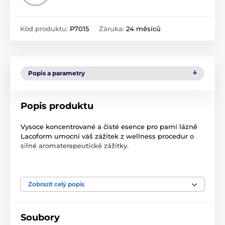
Kód produktu:
P7015
Záruka:
24 měsíců
Popis a parametry
Popis produktu
Vysoce koncentrované a čisté esence pro parní lázně
Lacoform umocní váš zážitek z wellness procedur o
silné aromaterapeutické zážitky.
Jsou vyrobené
z čistých éterických
olejů, navázaných
na základní bázi umožňující snadné dávkování a
stabilní vůni. Unikátní báze zajišťuje optimální
Zobrazit celý popis
uvolňování vůní v různých podmínkách wellness (jiná
báze je tedy použita pro saunové esence a jiná pro
esence do parních kabin apod.). Esence Lacoform jsou
Soubory
navržené pro veřejné provozy a splňují nejpřísnější