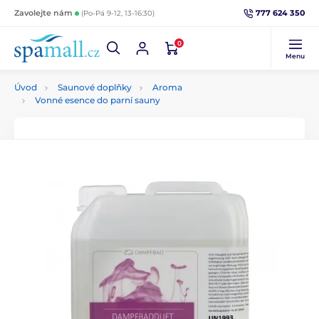
777 624 350
Zavolejte nám
(Po-Pá 9-12, 13-16:30)
0
Menu
Úvod
Saunové doplňky
Aroma
Vonné esence do parní sauny