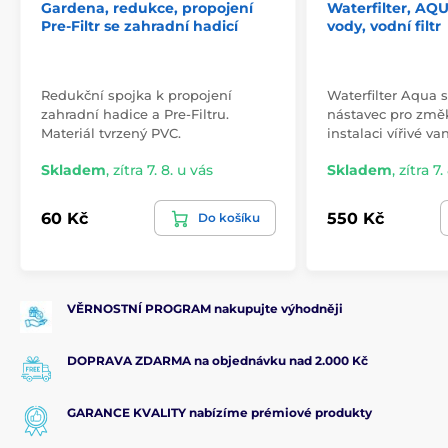
Upozornění: při použití - napouštění vody skrz tuto
Gardena, redukce, propojení
Waterfilter, A
"změkčovací" kartuši, neotevírejte kohoutek doširoka,
Pre-Filtr se zahradní hadicí
vody, vodní filtr
začněte napouštět pozvolna, voda musí pomalu
protékat touto kartuší, jinak silný proud vody "vyrazí"
krytku a náplň z kartuše se dostane do vody. Filtr
Redukční spojka k propojení
Waterfilter Aqua s
musí mezi jednotlivými použitími zůstat mokrý. Po
zahradní hadice a Pre-Filtru.
nástavec pro změ
dokončení plnění vířivky nezapomeňte nasadit
Materiál tvrzený PVC.
instalaci vířivé va
koncové uzávěry.
Skladem
,
zítra 7. 8. u vás
Skladem
,
zítra 7.
60 Kč
550 Kč
Do košíku
VĚRNOSTNÍ PROGRAM nakupujte výhodněji
DOPRAVA ZDARMA na objednávku nad 2.000 Kč
GARANCE KVALITY nabízíme prémiové produkty