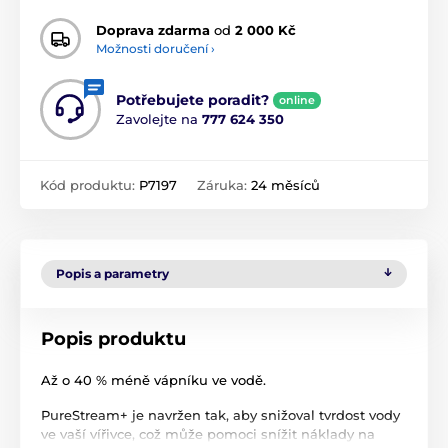
Doprava zdarma
od
2 000 Kč
Možnosti doručení ›
Potřebujete poradit?
online
Zavolejte na
777 624 350
Kód produktu:
P7197
Záruka:
24 měsíců
Popis a parametry
Popis produktu
Až o 40 % méně vápníku ve vodě.
PureStream+ je navržen tak, aby snižoval tvrdost vody
ve vaší vířivce, což může pomoci snížit náklady na