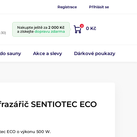
Registrace
Přihlásit se
0
Nakupte ještě za
2 000 Kč
0 Kč
a získejte
dopravu zdarma
:30)
 do sauny
Akce a slevy
Dárkové poukazy
nfrazářič SENTIOTEC ECO
iotec ECO o výkonu 500 W.