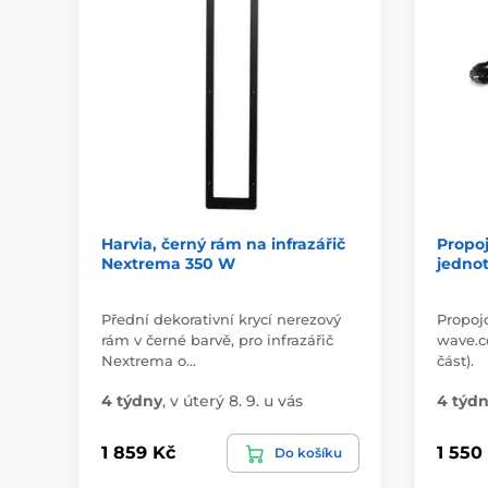
Harvia, černý rám na infrazářič
Propoj
Nextrema 350 W
jedno
Přední dekorativní krycí nerezový
Propojo
rám v černé barvě, pro infrazářič
wave.c
Nextrema o…
část).
4 týdny
,
v úterý 8. 9. u vás
4 týd
1 859 Kč
1 550
Do košíku