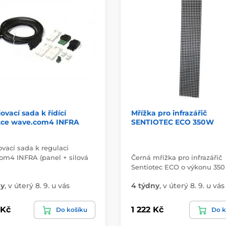
ovací sada k řídící
Mřížka pro infrazářič
tce wave.com4 INFRA
SENTIOTEC ECO 350W
vací sada k regulaci
om4 INFRA (panel + silová
Černá mřížka pro infrazářič
Sentiotec ECO o výkonu 350
ny
,
v úterý 8. 9. u vás
4 týdny
,
v úterý 8. 9. u vás
 Kč
1 222 Kč
Do košíku
Do k