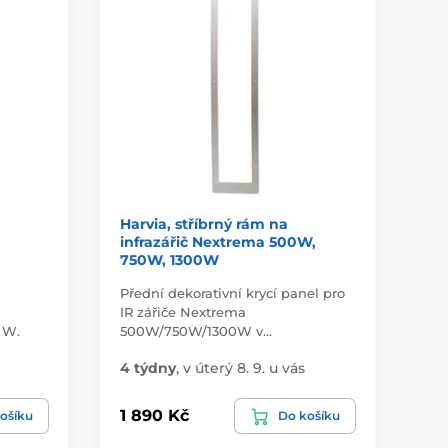
Harvia, stříbrný rám na
Ha
infrazářič Nextrema 500W,
in
750W, 1300W
Přední dekorativní krycí panel pro
Pře
IR zářiče Nextrema
rám
 W.
500W/750W/1300W v…
inf
4 týdny
,
v úterý 8. 9. u vás
4 
1 890 Kč
1 
ošíku
Do košíku