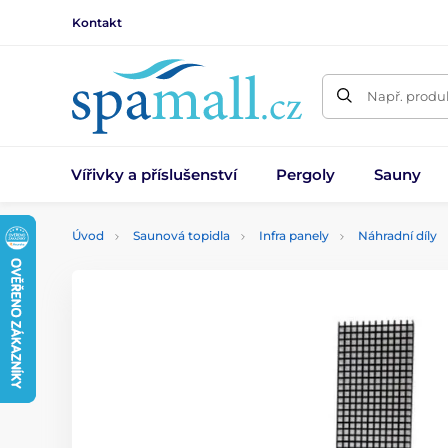
Kontakt
Např. produk
Vířivky a příslušenství
Pergoly
Sauny
Úvod
Saunová topidla
Infra panely
Náhradní díly