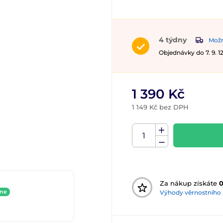
4 týdny
Možn
Objednávky do 7. 9. 
1 390 Kč
1 149 Kč bez DPH
Za nákup získáte
ine
Výhody věrnostního