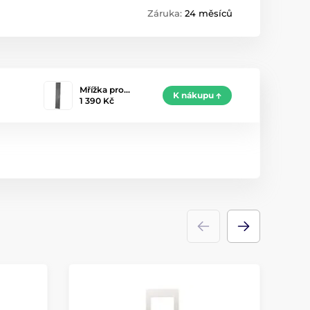
Záruka:
24 měsíců
Mřížka pro…
K nákupu
1 390 Kč