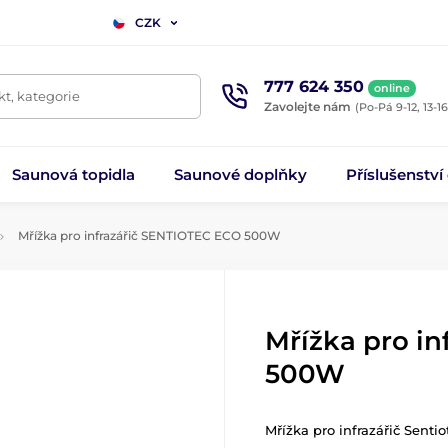
CZK
777 624 350
online
t, kategorie
Zavolejte nám
(Po-Pá 9-12, 13-16
Saunová topidla
Saunové doplňky
Příslušenství
Mřížka pro infrazářič SENTIOTEC ECO 500W
Mřížka pro i
500W
Mřížka pro infrazářič Sent