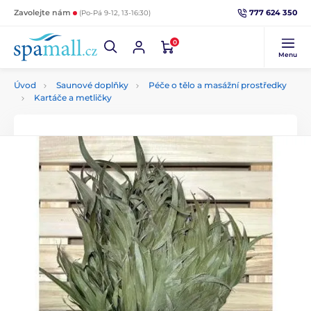
777 624 350
Zavolejte nám
(Po-Pá 9-12, 13-16:30)
0
Menu
Úvod
Saunové doplňky
Péče o tělo a masážní prostředky
Kartáče a metličky