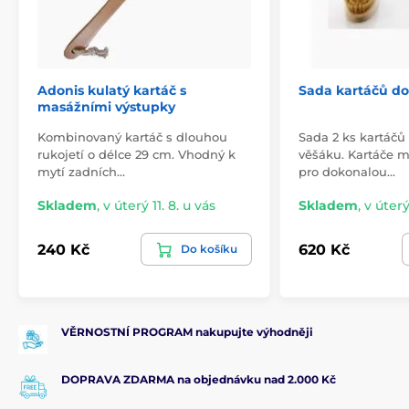
chladném místě. Nenechávejte metličky na lavici
nebo na saunových kamnech.
Rozměry: 250x500x70 mm
Adonis kulatý kartáč s
Sada kartáčů do
masážními výstupky
Kombinovaný kartáč s dlouhou
Sada 2 ks kartáčů
rukojetí o délce 29 cm. Vhodný k
věšáku. Kartáče m
mytí zadních…
pro dokonalou…
Skladem
,
v úterý 11. 8. u vás
Skladem
,
v úterý
240 Kč
620 Kč
Do košíku
VĚRNOSTNÍ PROGRAM nakupujte výhodněji
DOPRAVA ZDARMA na objednávku nad 2.000 Kč