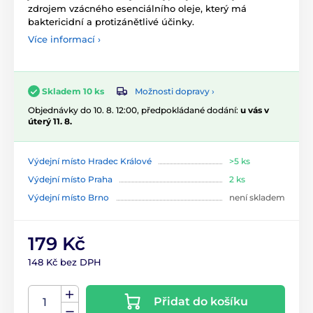
zdrojem vzácného esenciálního oleje, který má
baktericidní a protizánětlivé účinky.
Více informací ›
Možnosti dopravy ›
Skladem 10 ks
Objednávky do 10. 8. 12:00, předpokládané dodání:
u vás v
úterý 11. 8.
Výdejní místo Hradec Králové
>5 ks
Výdejní místo Praha
2 ks
Výdejní místo Brno
není skladem
179 Kč
148 Kč bez DPH
Přidat do košíku