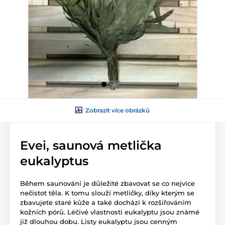
Zobrazit více obrázků
Evei, saunová metlička
eukalyptus
Během saunování je důležité zbavovat se co nejvíce
nečistot těla. K tomu slouží metličky, díky kterým se
zbavujete staré kůže a také dochází k rozšiřováním
kožních pórů. Léčivé vlastnosti eukalyptu jsou známé
již dlouhou dobu. Listy eukalyptu jsou cenným