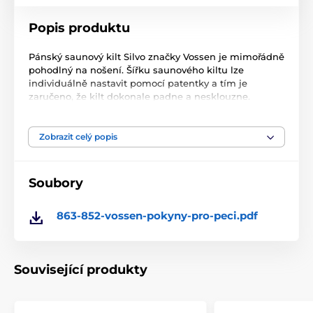
Popis produktu
Pánský saunový kilt Silvo značky Vossen je mimořádně
pohodlný na nošení. Šířku saunového kiltu lze
individuálně nastavit pomocí patentky a tím je
zaručeno, že kilt dokonale padne a nesklouzne.
Praktická kapsa na uložení drobných předmětů a
mimořádně vysoká savost z něj činí ideálního
společníka do sauny.
Zobrazit celý popis
Rakouská kvalita značky Vossen, v souladu s principy
FAIRTRADE. Doživotní záruka na barvy.
Soubory
Šířku lze nastavit pomocí patentky
863-852-vossen-pokyny-pro-peci.pdf
S našitou kapsou – ideální pro uložení drobných
předmětů
Materiálové složení: 100 % velmi savá bavlna
Související produkty
Rozměry: 60 x 140 cm
DOŽIVOTNÍ ZÁRUKA NA BARVU.
Díky našemu