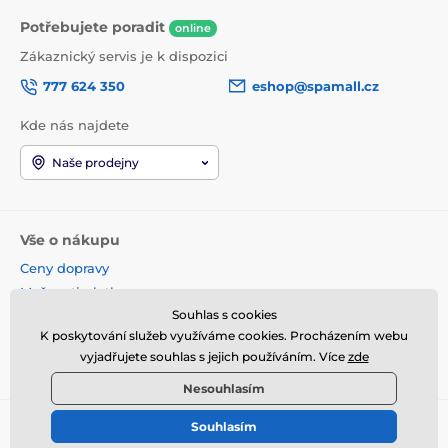
Potřebujete poradit
online
Zákaznický servis je k dispozici
777 624 350
eshop@spamall.cz
Kde nás najdete
Naše prodejny
Vše o nákupu
Ceny dopravy
Možnosti platby
Souhlas s cookies
Obchodní podmínky
K poskytování služeb využíváme cookies. Procházením webu
Reklamace a vrácení
vyjadřujete souhlas s jejich používáním. Více
zde
Věrnostní program
Nesouhlasím
Souhlasím
© 2026 www.spamall.cz ⦁ E-shop vytvořila
SIMPLIA.cz