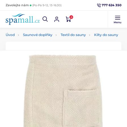
777 624 350
Zavolejte nám
(Po-Pá 9-12, 13-16:30)
0
Menu
Úvod
Saunové doplňky
Textil do sauny
Kilty do sauny