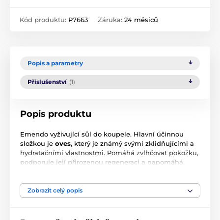
Kód produktu:
P7663
Záruka:
24 měsíců
Popis a parametry
Příslušenství
(1)
Popis produktu
Emendo vyživující sůl do koupele. Hlavní účinnou
složkou je
oves
, který je známý svými zklidňujícími a
hydratačními vlastnostmi. Pomáhá zvlhčovat pokožku,
podporuje její přirozenou regeneraci a napomáhá
obnově poškozené či vysušené kůže. Díky tomu je
krém ideální pro pravidelnou péči o chodidla, která
potřebují výživu a ochranu.
Zobrazit celý popis
Jak sůl používat:
– pro koupel nohou přidejte 1 polévkovou lžíci do teplé