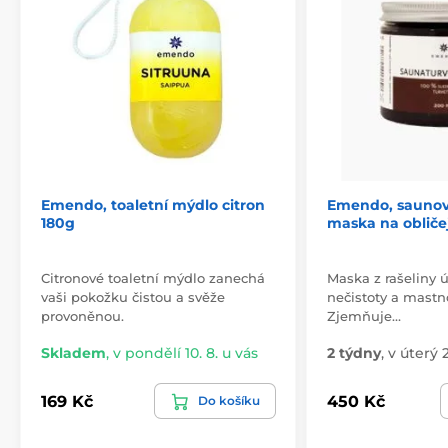
Emendo, toaletní mýdlo citron
Emendo, saunov
180g
maska na obličej
Citronové toaletní mýdlo zanechá
Maska z rašeliny 
vaši pokožku čistou a svěže
nečistoty a mastn
provoněnou.
Zjemňuje…
Skladem
,
v pondělí 10. 8. u vás
2 týdny
,
v úterý 2
169 Kč
450 Kč
Do košíku