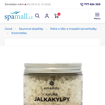
777 624 350
Zavolejte nám
(Po-Pá 9-12, 13-16:30)
0
Menu
Úvod
Saunové doplňky
Péče o tělo a masážní prostředky
Kosmetika