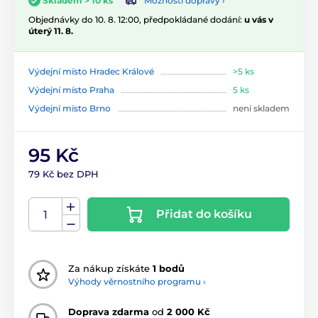
Možnosti dopravy ›
Skladem > 10 ks
Objednávky do 10. 8. 12:00, předpokládané dodání:
u vás v
úterý 11. 8.
Výdejní místo Hradec Králové
>5 ks
Výdejní místo Praha
5 ks
Výdejní místo Brno
není skladem
95 Kč
79 Kč bez DPH
Přidat do košíku
Za nákup získáte
1 bodů
Výhody věrnostního programu ›
Doprava zdarma
od
2 000 Kč