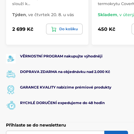
slouží k…
termokrytu CoverM
Týden
,
ve čtvrtek 20. 8. u vás
Skladem
,
v úterý
2 699 Kč
450 Kč
Do košíku
VĚRNOSTNÍ PROGRAM nakupujte výhodněji
DOPRAVA ZDARMA na objednávku nad 2.000 Kč
GARANCE KVALITY nabízíme prémiové produkty
RYCHLÉ DORUČENÍ expedujeme do 48 hodin
Přihlaste se do newsletteru