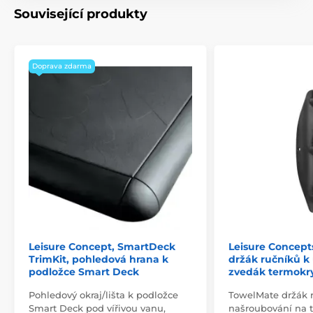
Související produkty
Doprava zdarma
Leisure Concept, SmartDeck
Leisure Concept
TrimKit, pohledová hrana k
držák ručníků k
podložce Smart Deck
zvedák termokr
Pohledový okraj/lišta k podložce
TowelMate držák 
Smart Deck pod vířivou vanu,
našroubování na 