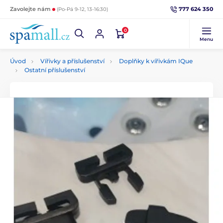
777 624 350
Zavolejte nám
(Po-Pá 9-12, 13-16:30)
0
Menu
Úvod
Vířivky a příslušenství
Doplňky k vířivkám IQue
Ostatní příslušenství