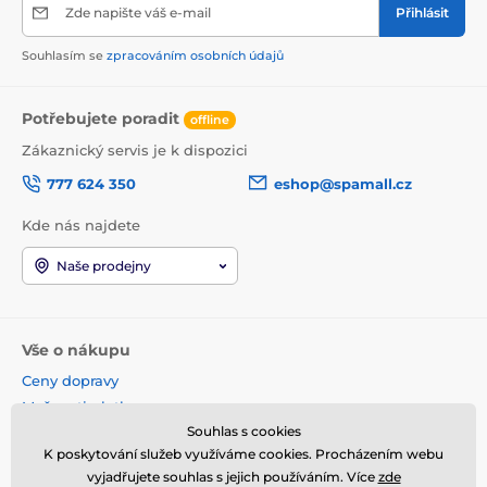
Zde napište váš e-mail
Přihlásit
Souhlasím se
zpracováním osobních údajů
Potřebujete poradit
offline
Zákaznický servis je k dispozici
777 624 350
eshop@spamall.cz
Kde nás najdete
Naše prodejny
Vše o nákupu
Ceny dopravy
Možnosti platby
Souhlas s cookies
Obchodní podmínky
K poskytování služeb využíváme cookies. Procházením webu
Reklamace a vrácení
vyjadřujete souhlas s jejich používáním. Více
zde
Věrnostní program