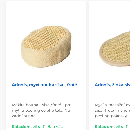
Adonis, mycí houba sisal -froté
Adonis, žínka si
Měkká houba - sisal/froté - pro
Mycí a masážní o
mytí a peeling celého těla. Na
sisal-froté - na j
zadní straně…
peeling pokožky.
Skladem
,
zítra 11. 8. u vás
Skladem
,
zítra 11