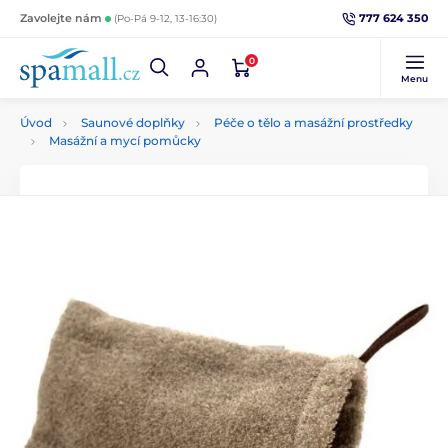
777 624 350
Zavolejte nám
(Po-Pá 9-12, 13-16:30)
0
Menu
Úvod
Saunové doplňky
Péče o tělo a masážní prostředky
Masážní a mycí pomůcky