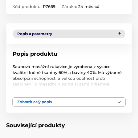
Kód produktu:
P7669
Záruka:
24 měsíců
Popis a parametry
Popis produktu
Saunová masážní rukavice je vyrobena z vysoce
kvalitní lněné tkaniny 60% a bavlny 40%. Má výborné
absorpční schopnosti a velkou odolnost proti
zašpinění. S masážní rukavicí si sami příjemně
promasírujete své tělo a uvolníte póry na vaší pokožce.
Vhodný doplněk k saunování.
Zobrazit celý popis
Související produkty
Prát při 40 stupních, nebělit, nesušit v sušičce,
nežehlit.