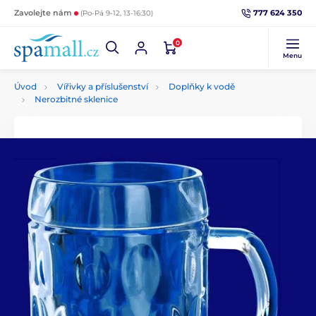
777 624 350
Zavolejte nám
(Po-Pá 9-12, 13-16:30)
0
Menu
Úvod
Vířivky a příslušenství
Doplňky k vodě
Nerozbitné sklenice