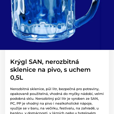
Krýgl SAN, nerozbitná
sklenice na pivo, s uchem
0,5L
Nerozbitná sklenice, půl litr, bezpečná pro potraviny,
opakovaně použitelná, vhodná do myčky nádobí, velmi
podobná sklu. Nerozbitný půl litr je vyroben ze SAN,
PC, PP je vhodný na pivo i nealkoholické nápoje,
využije se v baru, na večírku, festivalu, na zahradě, u
bazénu, v domácnosti, v lázních nebo v hotelovém