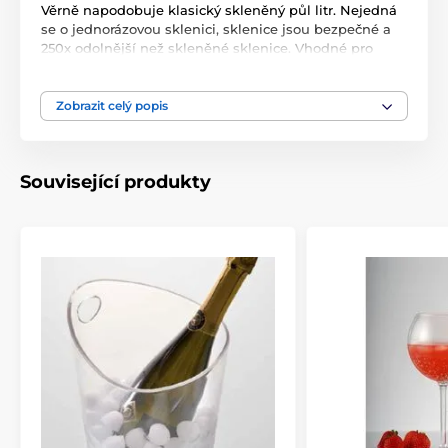
Věrně napodobuje klasický skleněný půl litr. Nejedná
se o jednorázovou sklenici, sklenice jsou bezpečné a
250x odolnější než skleněné sklenice. Vhodné pro
všestranné použití k uhašení náhlé žízně. Krásný,
neotřelý vzhled. Sklenice se mohou mýt v myčce max.
do 50°C. Transparentní barva, lehký materiál s
Zobrazit celý popis
důrazem na vyšší odolnost proti nižším, nebo vyšším
teplotám.
Objem: 50 cl
Související produkty
Baleno po kuse v sáčku