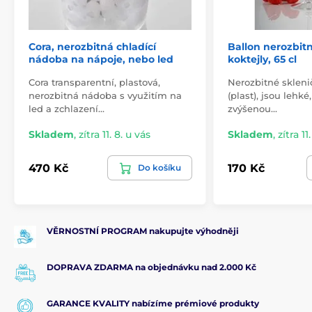
Cora, nerozbitná chladící
Ballon nerozbitn
nádoba na nápoje, nebo led
koktejly, 65 cl
Cora transparentní, plastová,
Nerozbitné sklenič
nerozbitná nádoba s využitím na
(plast), jsou lehké
led a zchlazení…
zvýšenou…
Skladem
,
zítra 11. 8. u vás
Skladem
,
zítra 11
470 Kč
170 Kč
Do košíku
VĚRNOSTNÍ PROGRAM nakupujte výhodněji
DOPRAVA ZDARMA na objednávku nad 2.000 Kč
GARANCE KVALITY nabízíme prémiové produkty