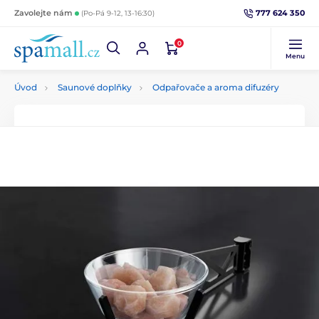
777 624 350
Zavolejte nám
(Po-Pá 9-12, 13-16:30)
0
Menu
Úvod
Saunové doplňky
Odpařovače a aroma difuzéry