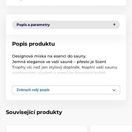
Popis a parametry
Popis produktu
Designová miska na esenci do sauny.
Jemná elegance ve vaší sauně – přesto je Scent
Trophy víc než jen stylový doplněk. Naplní vaši saunu
nádhernými vůněmi a pomůže proměnit každé
saunování ve speciální zážitek.
Je skutečně univerzální a lze jej použít pro mnoho
Zobrazit celý popis
aplikací, jako je například aroma koupel, bylinná
koupel nebo solná inhalace.
Scent Trophy, vyrobený ze speciálního žáruvzdorného
Související produkty
křemenného skla s přesně řezaným otočným
ramenem, bude jemným designovým vylepšením vaší
sauny. Skleněnou mísu lze snadno vyjmout pro čištění