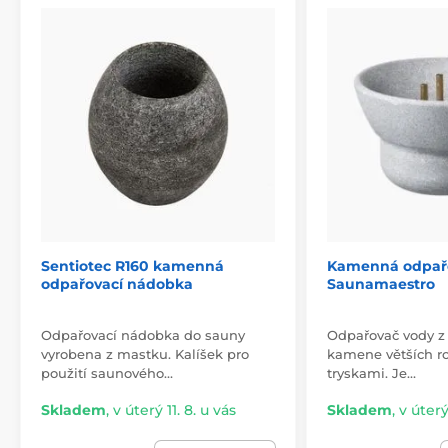
a otočné rameno umožňuje umístit mísu nad ohřívač
přesně tak, jak potřebujete, abyste vytvořili silnější
nebo jemnější odpařovací efekt.
Naplňte misku saunovými esencemi nebo éterickými
oleji již při spuštění saunování a nechte ji naplnit
příjemnou vůní po celou dobu koupání.
Prozkoumejte více příležitostí – vyzkoušejte přiložené
originální himalájské solné kameny k obohacení
vzduchu ionty soli.
Sentiotec R160 kamenná
Kamenná odpařo
odpařovací nádobka
Saunamaestro
Odpařovací nádobka do sauny
Odpařovač vody z 
vyrobena z mastku. Kalíšek pro
kamene větších r
použití saunového…
tryskami. Je…
Skladem
,
v úterý 11. 8. u vás
Skladem
,
v úterý