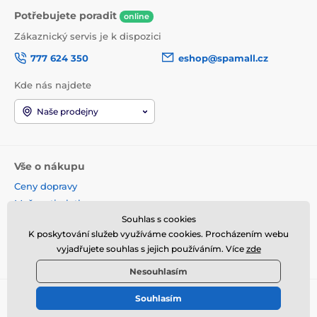
Potřebujete poradit
online
Zákaznický servis je k dispozici
777 624 350
eshop@spamall.cz
Kde nás najdete
Naše prodejny
Vše o nákupu
Ceny dopravy
Možnosti platby
Souhlas s cookies
Obchodní podmínky
K poskytování služeb využíváme cookies. Procházením webu
Reklamace a vrácení
vyjadřujete souhlas s jejich používáním. Více
zde
Věrnostní program
Nesouhlasím
Souhlasím
© 2026 www.spamall.cz ⦁ E-shop vytvořila
SIMPLIA.cz