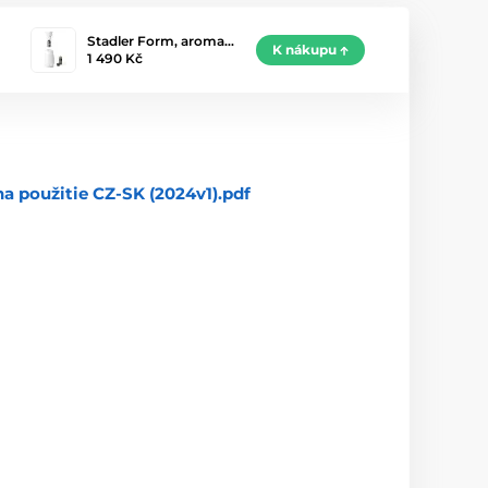
Stadler Form, aroma…
K nákupu
1 490 Kč
na použitie CZ-SK (2024v1).pdf