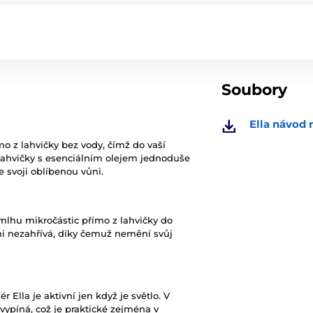
Soubory
Ella návod 
mo z lahvičky bez vody, čímž do vaší
 Lahvičky s esenciálním olejem jednoduše
e svoji oblíbenou vůni.
 mlhu mikročástic přímo z lahvičky do
ni nezahřívá, díky čemuž nemění svůj
r Ella je aktivní jen když je světlo. V
ypíná, což je praktické zejména v