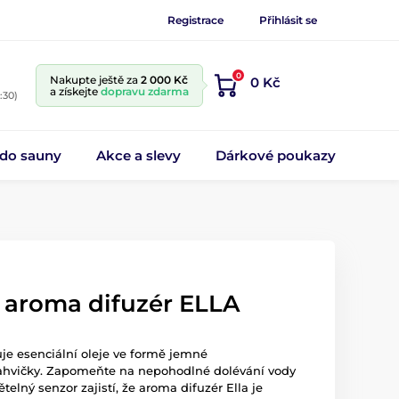
Registrace
Přihlásit se
0
Nakupte ještě za
2 000 Kč
0 Kč
a získejte
dopravu zdarma
:30)
 do sauny
Akce a slevy
Dárkové poukazy
, aroma difuzér ELLA
uje esenciální oleje ve formě jemné
lahvičky. Zapomeňte na nepohodlné dolévání vody
telný senzor zajistí, že aroma difuzér Ella je