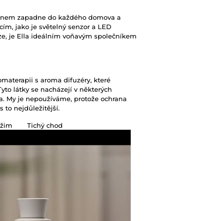
ignem zapadne do každého domova a
kcím, jako je světelný senzor a LED
ze, je Ella ideálním voňavým společníkem
materapii s aroma difuzéry, které
Tyto látky se nacházejí v některých
ika. My je nepoužíváme, protože ochrana
 to nejdůležitější.
ežim
Tichý chod