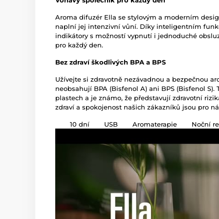
Voňavý společník pro každý den
Aroma difuzér Ella se stylovým a moderním des
naplní jej intenzivní vůní. Díky inteligentním fun
indikátory s možností vypnutí i jednoduché obslu
pro každý den.
Bez zdraví škodlivých BPA a BPS
Užívejte si zdravotně nezávadnou a bezpečnou aro
neobsahují BPA (Bisfenol A) ani BPS (Bisfenol S). 
plastech a je známo, že představují zdravotní riz
zdraví a spokojenost našich zákazníků jsou pro nás
10 dní
USB
Aromaterapie
Noční r