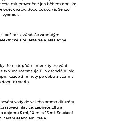
chcete mít provoněné jen během dne. Po
oté opět určitou dobu odpočívá. Senzor
i vypnout.
ající požitek z vůně. Se zapnutým
lektrické sítě ještě déle. Následně
ky třem stupňům intenzity lze vůni
zity vůně rozprašuje Ella esenciální olej
upni každé 3 minuty po dobu 5 vteřin a
 dobu 10 vteřin.
ňování vody do vašeho aroma difuzéru.
prašovací hlavice, zapněte Ellu a
o objemu 5 ml, 10 ml a 15 ml. Součástí
vlastní esenciální oleje.