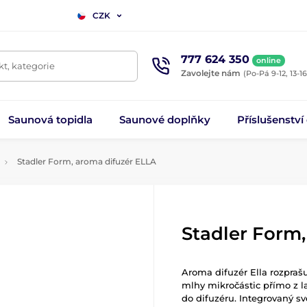
CZK
777 624 350
online
t, kategorie
Zavolejte nám
(Po-Pá 9-12, 13-16
Saunová topidla
Saunové doplňky
Příslušenství
Stadler Form, aroma difuzér ELLA
Stadler Form
Aroma difuzér Ella rozpraš
mlhy mikročástic přímo z 
do difuzéru. Integrovaný svě