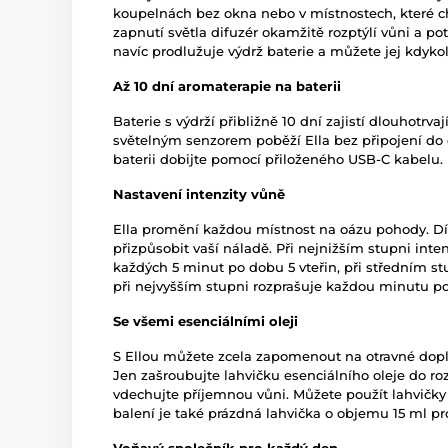
koupelnách bez okna nebo v místnostech, které 
zapnutí světla difuzér okamžitě rozptýlí vůni a p
navíc prodlužuje výdrž baterie a můžete jej kdykol
Až 10 dní aromaterapie na baterii
Baterie s výdrží přibližně 10 dní zajistí dlouhotrv
světelným senzorem poběží Ella bez připojení do e
baterii dobijte pomocí přiloženého USB-C kabelu.
Nastavení intenzity vůně
Ella promění každou místnost na oázu pohody. Dí
přizpůsobit vaší náladě. Při nejnižším stupni inten
každých 5 minut po dobu 5 vteřin, při středním st
při nejvyšším stupni rozprašuje každou minutu po
Se všemi esenciálními oleji
S Ellou můžete zcela zapomenout na otravné dopl
Jen zašroubujte lahvičku esenciálního oleje do roz
vdechujte příjemnou vůni. Můžete použít lahvičky 
balení je také prázdná lahvička o objemu 15 ml pro 