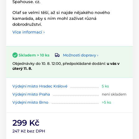
Spahouse. cz.
Olaf se velmi těší, až si najde nějakého nového
kamaráda, aby s ním mohl zažívat různá
dobrodružství.
Více informací ›
Možnosti dopravy ›
Skladem > 10 ks
Objednávky do 10. 8. 12:00, předpokládané dodání:
u vás v
úterý 11. 8.
Výdejní místo Hradec Králové
5 ks
Výdejní místo Praha
není skladem
Výdejní místo Brno
>5 ks
299 Kč
247 Kč bez DPH