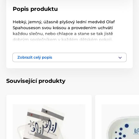
Popis produktu
Hebký, jemný, úžasně plyšový lední medvěd Olaf
Spahouseson svou krásou a provedením uchvátí
každou slečnu, nebo chlapce a stane se tak jistě
dobrým společníkem v každém dětském pokoji.
Tento medvědí kamarád je na dotek velice příjemný a
měkký, dá se snadno přenášet. Na bříšku má výšivku
Zobrazit celý popis
s logem Spahouse a to kapku vody.
Související produkty
Materiál: jemná plyš
Celková výška: 45 cm