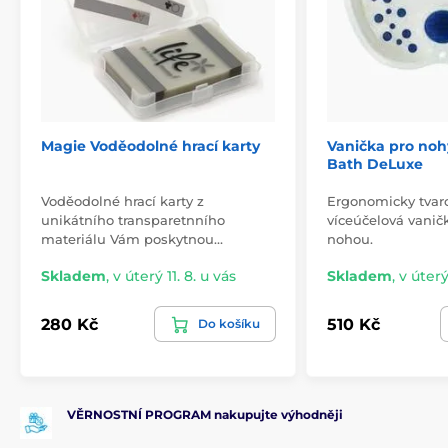
Magie Voděodolné hrací karty
Vanička pro noh
Bath DeLuxe
Voděodolné hrací karty z
Ergonomicky tvar
unikátního transparetnního
víceúčelová vanič
materiálu Vám poskytnou…
nohou.
Skladem
,
v úterý 11. 8. u vás
Skladem
,
v úterý
280 Kč
510 Kč
Do košíku
VĚRNOSTNÍ PROGRAM nakupujte výhodněji