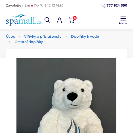
777 624 350
Zavolejte nám
(Po-Pá 9-12, 13-16:30)
0
Menu
Úvod
Vířivky a příslušenství
Doplňky k vodě
Ostatní doplňky