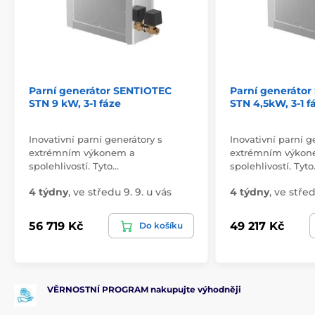
Parní generátor SENTIOTEC
Parní generáto
STN 9 kW, 3-1 fáze
STN 4,5kW, 3-1 f
Inovativní parní generátory s
Inovativní parní g
extrémním výkonem a
extrémním výkon
spolehlivostí. Tyto…
spolehlivostí. Tyt
4 týdny
,
ve středu 9. 9. u vás
4 týdny
,
ve střed
56 719 Kč
49 217 Kč
Do košíku
VĚRNOSTNÍ PROGRAM nakupujte výhodněji