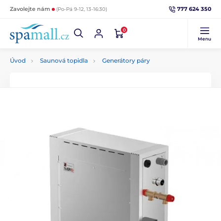
777 624 350
Zavolejte nám
(Po-Pá 9-12, 13-16:30)
0
Menu
Úvod
Saunová topidla
Generátory páry