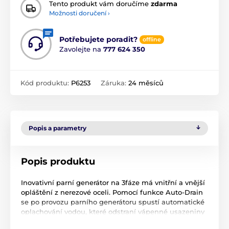
Tento produkt vám doručíme
zdarma
Možnosti doručení ›
Potřebujete poradit?
offline
Zavolejte na
777 624 350
Kód produktu:
P6253
Záruka:
24 měsíců
Popis a parametry
Popis produktu
Inovativní parní generátor na 3fáze má vnitřní a vnější
opláštění z nerezové oceli. Pomocí funkce Auto-Drain
se po provozu parního generátoru spustí automatické
oplachování vodou, které odstraní vápenné usazeniny
a částice nečistot. Dochází k rychlému čištění a