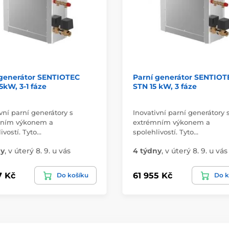
 generátor SENTIOTEC
Parní generátor SENTIOT
5kW, 3-1 fáze
STN 15 kW, 3 fáze
vní parní generátory s
Inovativní parní generátory 
mním výkonem a
extrémním výkonem a
ivostí. Tyto…
spolehlivostí. Tyto…
ny
,
v úterý 8. 9. u vás
4 týdny
,
v úterý 8. 9. u vás
7 Kč
61 955 Kč
Do košíku
Do k