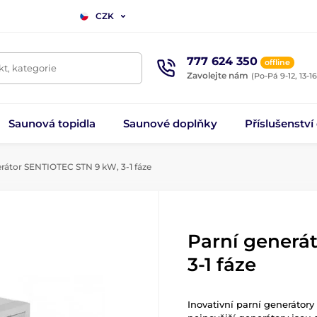
CZK
777 624 350
offline
t, kategorie
Zavolejte nám
(Po-Pá 9-12, 13-16
Saunová topidla
Saunové doplňky
Příslušenství
rátor SENTIOTEC STN 9 kW, 3-1 fáze
Parní generá
3-1 fáze
Inovativní parní generátor