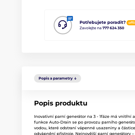
Potřebujete poradit?
offl
Zavolejte na
777 624 350
Popis a parametry
Popis produktu
Inovativní parní generátor na 3 - 1fáze má vnitřní 
funkce Auto-Drain se po provozu parního generát
vodou, které odstraní vápenné usazeniny a částice
odvápnění přístroje. Nejnovější parní generátory 