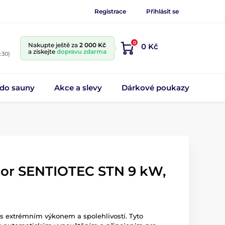
Registrace
Přihlásit se
0
Nakupte ještě za
2 000 Kč
0 Kč
a získejte
dopravu zdarma
:30)
 do sauny
Akce a slevy
Dárkové poukazy
tor SENTIOTEC STN 9 kW,
y s extrémním výkonem a spolehlivostí. Tyto