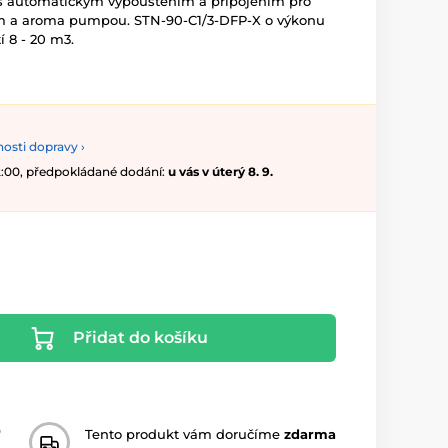
u s automatickým vypouštěním a připojením pro
em a aroma pumpou. STN-90-C1/3-DFP-X o výkonu
í 8 - 20 m3.
osti dopravy ›
12:00, předpokládané dodání:
u vás v úterý 8. 9.
Přidat do košíku
0
Tento produkt vám doručíme
zdarma