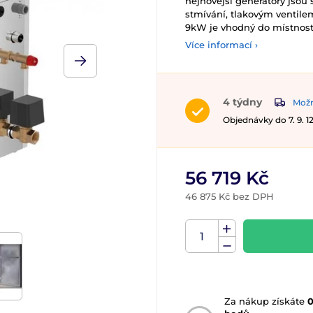
nejnovější generátory jso
stmívání, tlakovým ventil
9kW je vhodný do místnost
Více informací ›
4 týdny
Možn
Objednávky do 7. 9. 
56 719 Kč
46 875 Kč bez DPH
Za nákup získáte