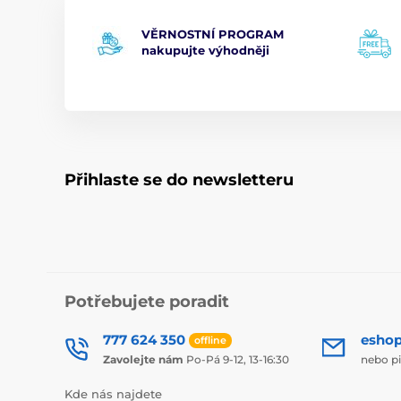
VĚRNOSTNÍ PROGRAM
nakupujte výhodněji
Přihlaste se do newsletteru
Potřebujete poradit
777 624 350
esho
offline
Zavolejte nám
Po-Pá 9-12, 13-16:30
nebo p
Kde nás najdete