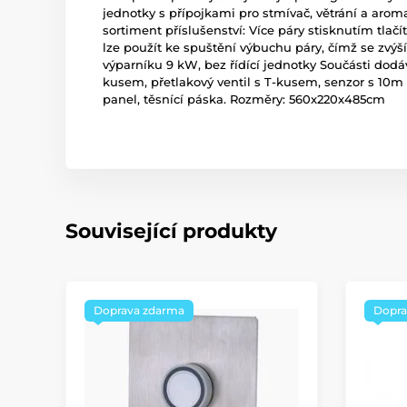
jednotky s přípojkami pro stmívač, větrání a aroma
sortiment příslušenství: Více páry stisknutím tlačí
lze použít ke spuštění výbuchu páry, čímž se zvý
výparníku 9 kW, bez řídící jednotky Součásti dodáv
kusem, přetlakový ventil s T-kusem, senzor s 10m
panel, těsnící páska. Rozměry: 560x220x485cm
Související produkty
Doprava zdarma
Dopra