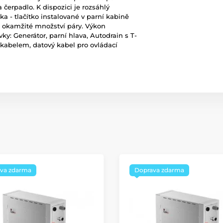
 čerpadlo. K dispozici je rozsáhlý
tka - tlačítko instalované v parní kabině
ší okamžité množství páry. Výkon
ky: Generátor, parní hlava, Autodrain s T-
 kabelem, datový kabel pro ovládací
va zdarma
Doprava zdarma