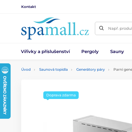
Kontakt
Např. produk
Vířivky a příslušenství
Pergoly
Sauny
Úvod
Saunová topidla
Generátory páry
Parní gene
Doprava zdarma