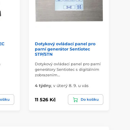
EC
Dotykový ovládací panel pro
Pa
parní generátor Sentiotec
ST
STP/STN
s
Dotykový ovládací panel pro parní
Ino
generátory Sentiotec s digitálním
ex
zobrazením…
spo
4 týdny
,
v úterý 8. 9. u vás
4 
11 526 Kč
60
ošíku
Do košíku