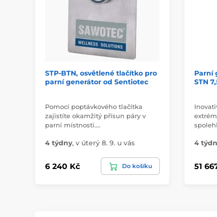
STP-BTN, osvětlené tlačítko pro
Parní
parní generátor od Sentiotec
STN 7,
Pomocí poptávkového tlačítka
Inovati
zajistíte okamžitý přísun páry v
extré
parní místnosti.…
spolehl
4 týdny
,
v úterý 8. 9. u vás
4 týd
6 240 Kč
51 66
Do košíku