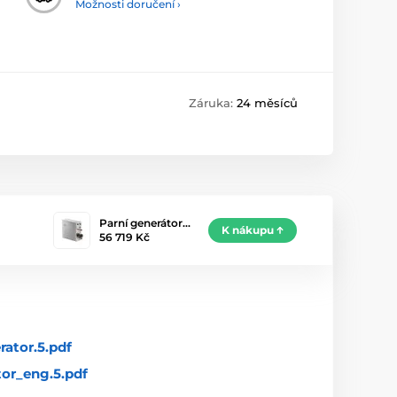
Možnosti doručení ›
Záruka:
24 měsíců
Parní generátor…
K nákupu
56 719 Kč
rator.5.pdf
tor_eng.5.pdf