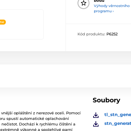
bodů
Výhody věrnostního
programu ›
ine
Kód produktu:
P6252
Soubory
a vnější opláštění z nerezové oceli. Pomocí
tl_stn_gene
oru spustí automatické oplachování
stn_genera
 nečistot. Dochází k rychlému čištění a
– extrémně výkonné a spolehlivé parní