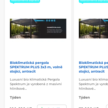
Nadrozměrná doprava
Nadrozměrná doprava
odnímatelné kliky nebo motorického ovládání pokud
to pergola umožňuje.
Dostupné v provedení světle šedá.
Rozměry: 500 x 250 cm
Bioklimatická pergola
Bioklimatická p
SPEKTRUM PLUS 3x3 m, volně
SPEKTRUM PLUS 
stojící, antracit
stojící, antracit
Luxusní bio klimatická Pergola
Luxusní bio klima
Spektrum je vyrobená z masivní
Spektrum je vyro
hliníkové…
hliníkové…
Týden
Týden