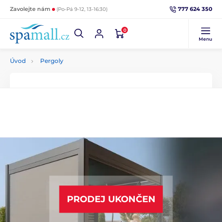
777 624 350
Zavolejte nám
(Po-Pá 9-12, 13-16:30)
0
Menu
Úvod
Pergoly
PRODEJ UKONČEN