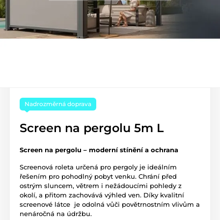
Nadrozměrná doprava
Screen na pergolu 5m L
Screen na pergolu – moderní stínění a ochrana
Screenová roleta určená pro pergoly je ideálním
řešením pro pohodlný pobyt venku. Chrání před
ostrým sluncem, větrem i nežádoucími pohledy z
okolí, a přitom zachovává výhled ven. Díky kvalitní
screenové látce je odolná vůči povětrnostním vlivům a
nenáročná na údržbu.