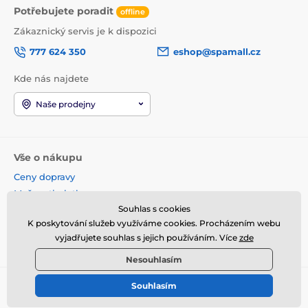
Potřebujete poradit
offline
Zákaznický servis je k dispozici
777 624 350
eshop@spamall.cz
Kde nás najdete
Naše prodejny
Vše o nákupu
Ceny dopravy
Možnosti platby
Souhlas s cookies
Obchodní podmínky
K poskytování služeb využíváme cookies. Procházením webu
Reklamace a vrácení
vyjadřujete souhlas s jejich používáním. Více
zde
Věrnostní program
Nesouhlasím
Souhlasím
© 2026 www.spamall.cz ⦁ E-shop vytvořila
SIMPLIA.cz