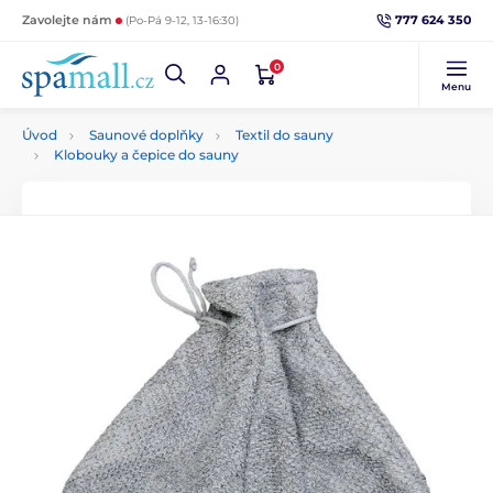
777 624 350
Zavolejte nám
(Po-Pá 9-12, 13-16:30)
0
Menu
Úvod
Saunové doplňky
Textil do sauny
Klobouky a čepice do sauny