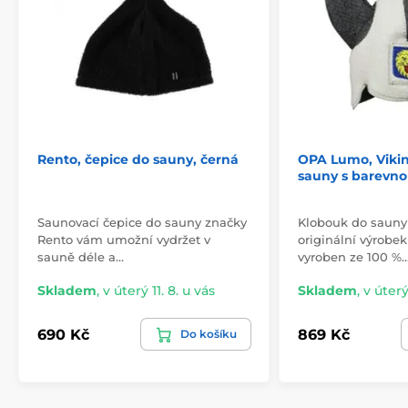
okamžiky odpočinku a regenerace.
NordicSPA si zakládá na poskytování výrobků, které
nejenže splňují vysoké standardy kvality, ale také
přinášejí estetickou a funkční hodnotu. S touto čepicí
do sauny se můžete spolehnout na to, že vám bude
sloužit dlouhodobě a že každá návštěva sauny bude
pro vás ještě příjemnější a relaxačnější.
Materiál: 100% bavlna
Rento, čepice do sauny, černá
OPA Lumo, Viki
sauny s barevno
Doporučené praní: 60 °C
Délka: 27 cm
Saunovací čepice do sauny značky
Klobouk do sauny
Rento vám umožní vydržet v
originální výrobek
sauně déle a…
vyroben ze 100 %
Skladem
,
v úterý 11. 8. u vás
Skladem
,
v úterý
690 Kč
869 Kč
Do košíku