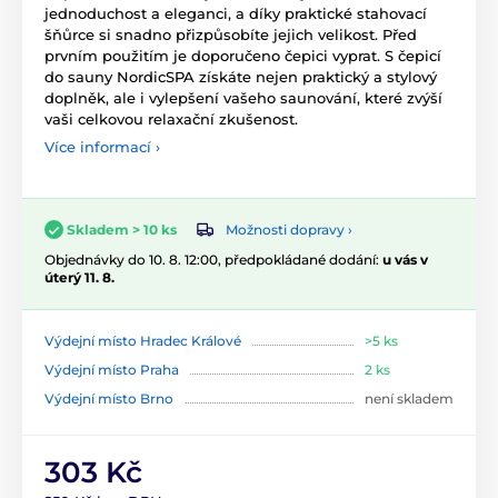
jednoduchost a eleganci, a díky praktické stahovací
šňůrce si snadno přizpůsobíte jejich velikost. Před
prvním použitím je doporučeno čepici vyprat. S čepicí
do sauny NordicSPA získáte nejen praktický a stylový
doplněk, ale i vylepšení vašeho saunování, které zvýší
vaši celkovou relaxační zkušenost.
Více informací ›
Možnosti dopravy ›
Skladem > 10 ks
Objednávky do 10. 8. 12:00, předpokládané dodání:
u vás v
úterý 11. 8.
Výdejní místo Hradec Králové
>5 ks
Výdejní místo Praha
2 ks
Výdejní místo Brno
není skladem
303 Kč