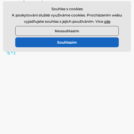
VĚRNOSTNÍ PROGRAM nakupujte výhodněji
Souhlas s cookies
K poskytování služeb využíváme cookies. Procházením webu
DOPRAVA ZDARMA na objednávku nad 2.000 Kč
vyjadřujete souhlas s jejich používáním. Více
zde
Nesouhlasím
GARANCE KVALITY nabízíme prémiové produkty
Souhlasím
RYCHLÉ DORUČENÍ expedujeme do 48 hodin
Přihlaste se do newsletteru
Zde napište váš e-mail
Přihlásit
Souhlasím se
zpracováním osobních údajů
Potřebujete poradit
offline
Zákaznický servis je k dispozici
777 624 350
eshop@spamall.cz