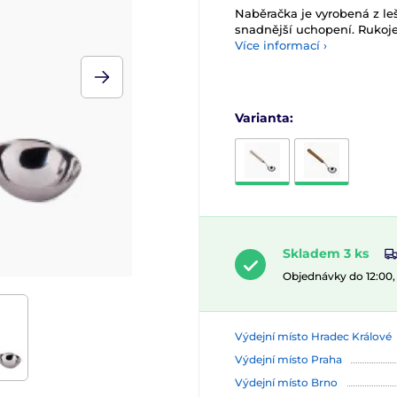
Naběračka je vyrobená z leš
snadnější uchopení. Rukojeť
Více informací ›
Varianta:
Skladem 3 ks
Objednávky do 12:00
Výdejní místo Hradec Králové
Výdejní místo Praha
Výdejní místo Brno