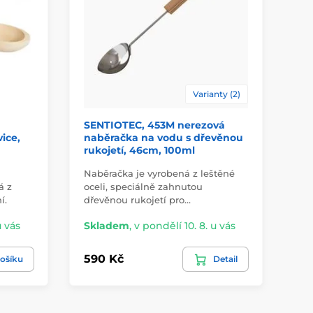
Varianty (2)
SENTIOTEC, 453M nerezová
OP
ice,
naběračka na vodu s dřevěnou
na
rukojetí, 46cm, 100ml
43
Naběračka je vyrobená z leštěné
De
á z
oceli, speciálně zahnutou
LU
í.
dřevěnou rukojetí pro…
hli
u vás
Skladem
,
v pondělí 10. 8. u vás
Sk
590 Kč
96
ošíku
Detail