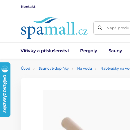
Kontakt
Např. produk
Vířivky a příslušenství
Pergoly
Sauny
Úvod
Saunové doplňky
Na vodu
Naběračky na v