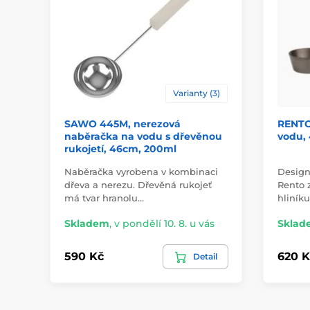
Varianty (3)
SAWO 445M, nerezová
RENTO
naběračka na vodu s dřevěnou
vodu,
rukojetí, 46cm, 200ml
Naběračka vyrobena v kombinaci
Design
dřeva a nerezu. Dřevěná rukojeť
Rento 
má tvar hranolu…
hliníku
Skladem
,
v pondělí 10. 8. u vás
Sklad
590 Kč
620 K
Detail