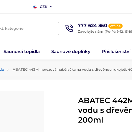
CZK
777 624 350
offline
t, kategorie
Zavolejte nám
(Po-Pá 9-12, 13-16
Saunová topidla
Saunové doplňky
Příslušenství
odu
ABATEC 442M, nerezová naběračka na vodu s dřevěnou rukojetí, 
ABATEC 442M,
vodu s dřevěn
200ml