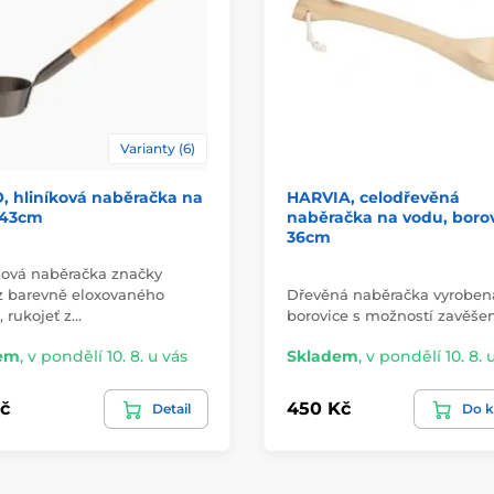
Varianty (6)
, hliníková naběračka na
HARVIA, celodřevěná
 43cm
naběračka na vodu, borov
36cm
ová naběračka značky
z barevně eloxovaného
Dřevěná naběračka vyroben
, rukojeť z…
borovice s možností zavěšen
em
,
v pondělí 10. 8. u vás
Skladem
,
v pondělí 10. 8. 
č
450 Kč
Detail
Do k