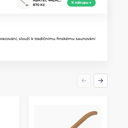
ABATEC 442M,…
K nákupu
870 Kč
zpracování, slouží k tradičnímu finskému saunování