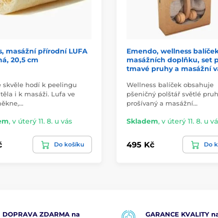
, masážní přírodní LUFA
Emendo, wellness balíče
há, 20,5 cm
masážních doplňku, set p
tmavé pruhy a masážní v
e skvěle hodí k peelingu
Wellness balíček obsahuje
těla i k masáži. Lufa ve
pšeničný polštář světlé pruh
ěkne,…
prošívaný a masážní…
em
,
v úterý 11. 8. u vás
Skladem
,
v úterý 11. 8. u v
č
495 Kč
Do košíku
Do k
DOPRAVA ZDARMA na
GARANCE KVALITY na