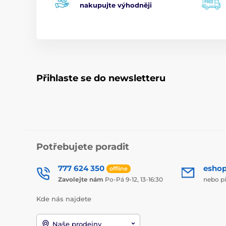
nakupujte výhodněji
Přihlaste se do newsletteru
Potřebujete poradit
777 624 350
esho
offline
Zavolejte nám
Po-Pá 9-12, 13-16:30
nebo p
Kde nás najdete
Naše prodejny