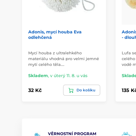
Adonis, mycí houba Eva
Adonis
odlehčená
- dlou
Mycí houba z ultralehkého
Lufa s
materiálu vhodná pro velmi jemné
celého 
mytí celého těla.…
vodě m
Skladem
,
v úterý 11. 8. u vás
Sklad
32 Kč
135 K
Do košíku
VĚRNOSTNÍ PROGRAM