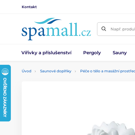
Kontakt
Např. produk
Vířivky a příslušenství
Pergoly
Sauny
Úvod
Saunové doplňky
Péče o tělo a masážní prostře