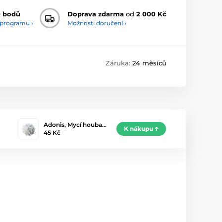
0 bodů
Doprava zdarma
od
2 000 Kč
 programu ›
Možnosti doručení ›
Záruka:
24 měsíců
Adonis, Mycí houba…
K nákupu
45 Kč