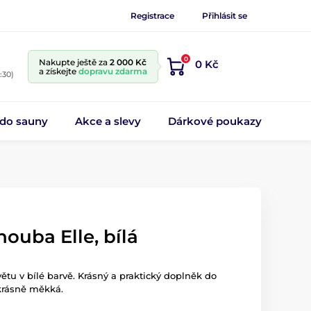
Registrace
Přihlásit se
0
Nakupte ještě za
2 000 Kč
0 Kč
a získejte
dopravu zdarma
:30)
 do sauny
Akce a slevy
Dárkové poukazy
houba Elle, bílá
větu v bílé barvě. Krásný a praktický doplněk do
krásně měkká.