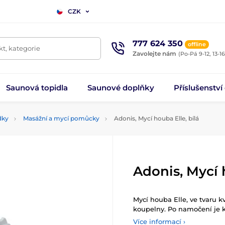
CZK
777 624 350
offline
t, kategorie
Zavolejte nám
(Po-Pá 9-12, 13-16
Saunová topidla
Saunové doplňky
Příslušenství
dky
Masážní a mycí pomůcky
Adonis, Mycí houba Elle, bílá
Adonis, Mycí 
Mycí houba Elle, ve tvaru k
koupelny. Po namočení je 
Více informací ›