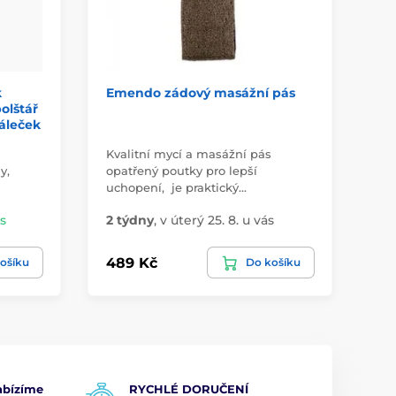
k
Emendo zádový masážní pás
Vo
olštář
ko
áleček
Kvalitní mycí a masážní pás
Ko
y,
opatřený poutky pro lepší
ide
uchopení, je praktický…
pr
ás
2 týdny
,
v úterý 25. 8. u vás
Sk
489 Kč
85
ošíku
Do košíku
bízíme
RYCHLÉ DORUČENÍ