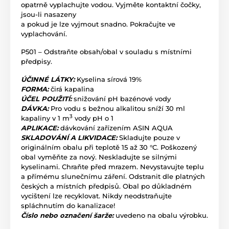
opatrně vyplachujte vodou. Vyjměte kontaktní čočky,
jsou-li nasazeny
a pokud je lze vyjmout snadno. Pokračujte ve
vyplachování.
P501 – Odstraňte obsah/obal v souladu s místními
předpisy.
ÚČINNÉ LÁTKY:
Kyselina sírová 19%
FORMA:
čirá kapalina
ÚČEL POUŽITÍ:
snižování pH bazénové vody
DÁVKA:
Pro vodu s bežnou alkalitou sníží 30 ml
3
kapaliny v 1 m
vody pH o 1
APLIKACE:
dávkování zařízením ASIN AQUA
SKLADOVÁNÍ A LIKVIDACE:
Skladujte pouze v
originálním obalu při teplotě 15 až 30 °C. Poškozený
obal vyměňte za nový. Neskladujte se silnými
kyselinami. Chraňte před mrazem. Nevystavujte teplu
a přímému slunečnímu záření. Odstranit dle platných
českých a místních předpisů. Obal po důkladném
vycištení lze recyklovat. Nikdy neodstraňujte
spláchnutím do kanalizace!
Číslo nebo označení šarže:
uvedeno na obalu výrobku.