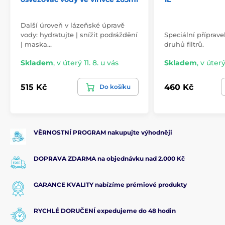
Další úroveň v lázeňské úpravě
vody: hydratujte | snížit podráždění
Speciální příprave
| maska…
druhů filtrů.
Skladem
,
v úterý 11. 8. u vás
Skladem
,
v úterý
515 Kč
460 Kč
Do košíku
VĚRNOSTNÍ PROGRAM nakupujte výhodněji
DOPRAVA ZDARMA na objednávku nad 2.000 Kč
GARANCE KVALITY nabízíme prémiové produkty
RYCHLÉ DORUČENÍ expedujeme do 48 hodin