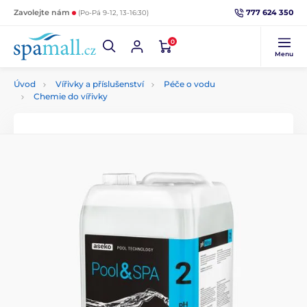
777 624 350
Zavolejte nám
(Po-Pá 9-12, 13-16:30)
0
Menu
Úvod
Vířivky a příslušenství
Péče o vodu
Chemie do vířivky