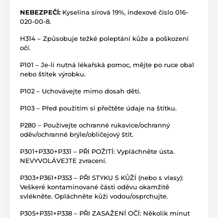
Při používání pro dávkování s automaty ASIN Aqua se
řiďte vždy příslušným návodem.
NEBEZPEČÍ:
Kyselina sírová 19%, indexové číslo 016-
020-00-8.
Pro správné dávkování přípravku pH použijte
H314 – Způsobuje težké poleptání kůže a poškození
zařízení ASIN Aqua.
očí.
Používejte přípravky bezpečně. Před použitím si
P101 – Je-li nutná lékařská pomoc, mějte po ruce obal
vždy přečtěte údaje na obalu.
nebo štítek výrobku.
P102 – Uchovávejte mimo dosah dětí.
Obsah: 20l
P103 – Před použitím si přečtěte údaje na štítku.
Pouze osobní odběr, v případě přeposlání - je
P280 – Používejte ochranné rukavice/ochranný
zasláno kurýrem přímo od dodavatele s nutností
oděv/ochranné brýle/obličejový štít.
úhrady předem.
P301+P330+P331 – PŘI POŽITÍ: Vypláchněte ústa.
NEVYVOLÁVEJTE zvracení.
P303+P361+P353 – PŘI STYKU S KŮŽÍ (nebo s vlasy):
Veškeré kontaminované části oděvu okamžitě
svlékněte. Opláchněte kůži vodou/osprchujte.
P305+P351+P338 – PŘI ZASAŽENÍ OČÍ: Několik minut