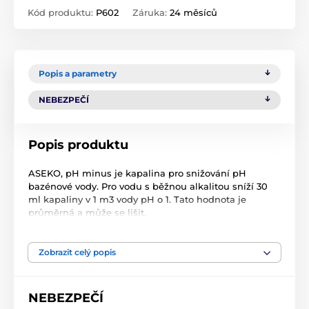
Kód produktu:
P602
Záruka:
24 měsíců
Popis a parametry
NEBEZPEČÍ
Popis produktu
ASEKO, pH minus je kapalina pro snižování pH
bazénové vody. Pro vodu s běžnou alkalitou sníží 30
ml kapaliny v 1 m3 vody pH o 1. Tato hodnota je
průměrná a může se lišit.
Pro bezchlorový přípravek OXYPURE je doporučený
rozsah pH vody v bazénu 6,4 – 7,6.
Zobrazit celý popis
Pro chlorový přípravek CHLORPURE je doporučené pH
vody v bazénu 7,0.
NEBEZPEČÍ