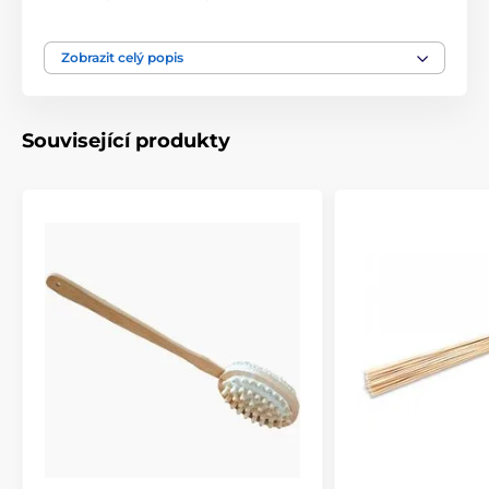
dostupná místa na těle. Samotný kartáč má poutko k
zavěšení.
Zobrazit celý popis
Délka rukojetě 37cm
koňské žíně a bambus s ochranným nátěrem -
polyuretanový lak
Související produkty
hmotnost 0,18 kg
Rozměry: 10,5 × 3,5 × 37 cm
Navrženo ve Finsku, specialistou na saunové doplňky
společností RENTO.
Nechte kartáč proschnout během používání,
zavěšením za poutko, zamezíte tak deformaci štětin.