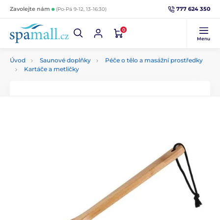
777 624 350
Zavolejte nám
(Po-Pá 9-12, 13-16:30)
0
Menu
Úvod
Saunové doplňky
Péče o tělo a masážní prostředky
Kartáče a metličky