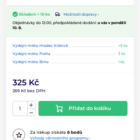
Možnosti dopravy ›
Skladem > 10 ks
Objednávky do 12:00, předpokládané dodání:
u vás v pondělí
10. 8.
Výdejní místo Hradec Králové
>5 ks
Výdejní místo Praha
3 ks
Výdejní místo Brno
1 ks
325 Kč
269 Kč bez DPH
Přidat do košíku
Za nákup získáte
6 bodů
Výhody věrnostního programu ›