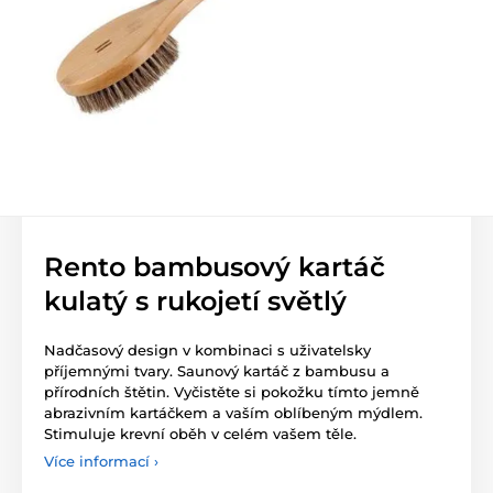
Rento bambusový kartáč
kulatý s rukojetí světlý
Nadčasový design v kombinaci s uživatelsky
příjemnými tvary. Saunový kartáč z bambusu a
přírodních štětin. Vyčistěte si pokožku tímto jemně
abrazivním kartáčkem a vaším oblíbeným mýdlem.
Stimuluje krevní oběh v celém vašem těle.
Více informací ›