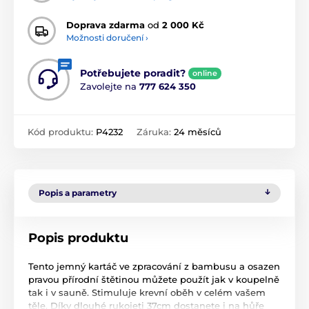
Doprava zdarma
od
2 000 Kč
Možnosti doručení ›
Potřebujete poradit?
online
Zavolejte na
777 624 350
Kód produktu:
P4232
Záruka:
24 měsíců
Popis a parametry
Popis produktu
Tento jemný kartáč ve zpracování z bambusu a osazen
pravou přírodní štětinou můžete použít jak v koupelně
tak i v sauně. Stimuluje krevní oběh v celém vašem
těle. Díky dlouhé rukojeti 37cm dostanete i na hůře