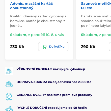
Adonis, masážní kartáč
Saunová metlič
oboustranný
60 cm
Kvalitní dřevěný kartáč vyrobený z
Bambusová metlič
borovice. Kartáč je oboustranný, z
snadno použiteln
jedné…
po ní nebo kdykol
Skladem
,
v pondělí 10. 8. u vás
Skladem
,
v pondě
230 Kč
290 Kč
Do košíku
VĚRNOSTNÍ PROGRAM nakupujte výhodněji
DOPRAVA ZDARMA na objednávku nad 2.000 Kč
GARANCE KVALITY nabízíme prémiové produkty
RYCHLÉ DORUČENÍ expedujeme do 48 hodin