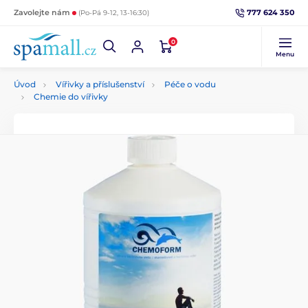
777 624 350
Zavolejte nám
(Po-Pá 9-12, 13-16:30)
0
Menu
Úvod
Vířivky a příslušenství
Péče o vodu
Chemie do vířivky