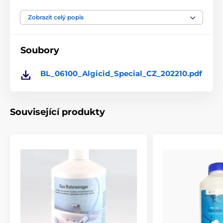
zápachu. Dobře se snáší s běžnými prostředky
používanými k ošetření bazénové vody. Odměřenou
Zobrazit celý popis
dávku přípravku nejprve rozmíchejte s vodou ve vhodné
nádobě a poté jej opatrně nalijte podél okraje do
bazénu.
Soubory
Používejte biocidní přípravky bezpečně. Před použitím
si vždy přečtěte údaje na obalu.
BL_06100_Algicid_Special_CZ_202210.pdf
Dávkování:
Související produkty
První dávkování: 100 ml na 10 m³ bazénové vody.
Průběžné dávkování: Každých 14 dní 100 ml na 10 m³
vody.
Obsah: 1l