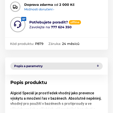
Doprava zdarma
od
2 000 Kč
Možnosti doručení ›
Potřebujete poradit?
offline
Zavolejte na
777 624 350
Kód produktu:
P879
Záruka:
24 měsíců
Popis a parametry
Popis produktu
Algicid Speciál je prostředek vhodný jako prevence
výskytu a množení řas v bazénech. Absolutně nepěnivý,
vhodný pro použití v bazénech s protiproudy a ve
vířivých vanách a vířivkách. pH neutrální, bez chuti a