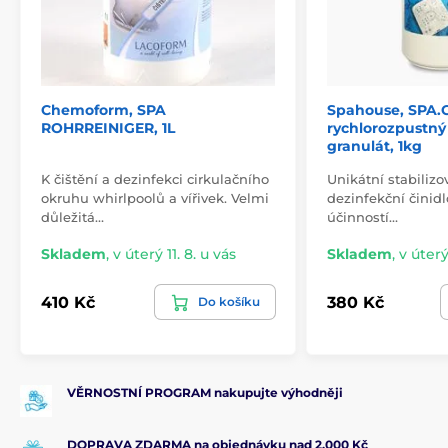
Chemoform, SPA
Spahouse, SPA.
ROHRREINIGER, 1L
rychlorozpustný
granulát, 1kg
K čištění a dezinfekci cirkulačního
Unikátní stabilizo
okruhu whirlpoolů a vířivek. Velmi
dezinfekční činidl
důležitá…
účinností…
Skladem
,
v úterý 11. 8. u vás
Skladem
,
v úterý
410 Kč
380 Kč
Do košíku
VĚRNOSTNÍ PROGRAM nakupujte výhodněji
DOPRAVA ZDARMA na objednávku nad 2.000 Kč