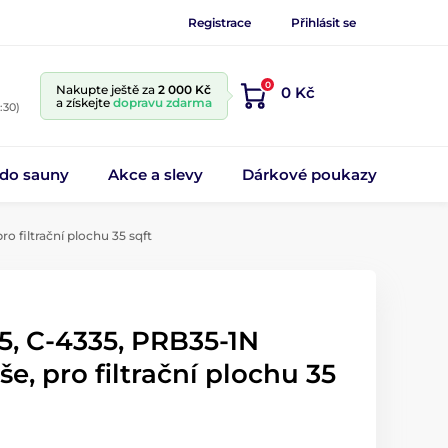
Registrace
Přihlásit se
0
Nakupte ještě za
2 000 Kč
0 Kč
a získejte
dopravu zdarma
:30)
 do sauny
Akce a slevy
Dárkové poukazy
o filtrační plochu 35 sqft
, C-4335, PRB35-1N
uše, pro filtrační plochu 35