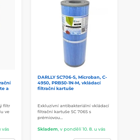
DARLLY SC706-S, Microban, C-
DA
rační
4950, PRB50-1N-M, vkládací
PR
ite a
filtrační kartuše
ka
 filtr
Exkluzívní antibakteriální vkládací
Kar
du ve
filtrační kartuše SC 706S s
nej
prémiovou…
ba
u vás
Skladem
,
v pondělí 10. 8. u vás
Sk