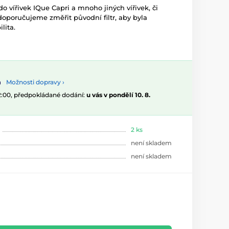
do vířivek IQue Capri a mnoho jiných vířivek, či
poručujeme změřit původní filtr, aby byla
ilita.
Možnosti dopravy ›
12:00, předpokládané dodání:
u vás v pondělí 10. 8.
2 ks
není skladem
není skladem