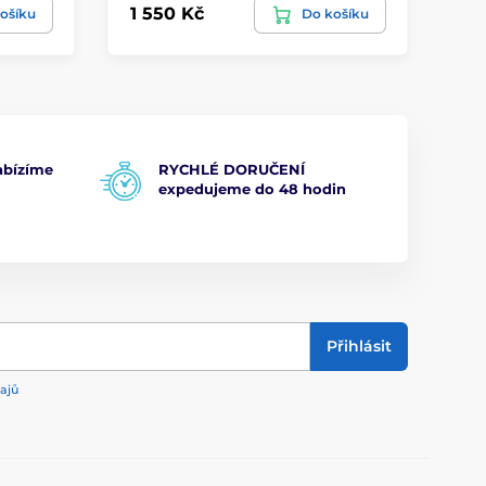
1 550 Kč
1 
ošíku
Do košíku
bízíme
RYCHLÉ DORUČENÍ
expedujeme do 48 hodin
Přihlásit
ajů