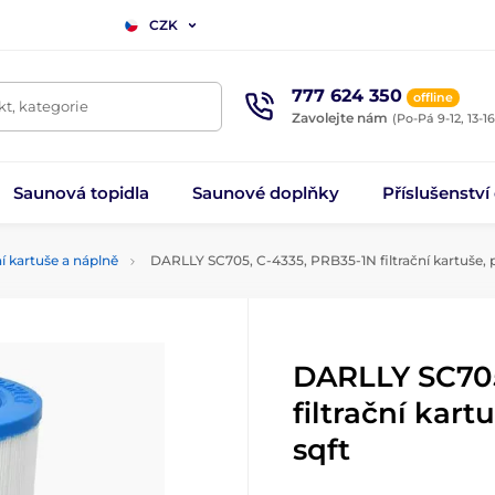
CZK
777 624 350
offline
t, kategorie
Zavolejte nám
(Po-Pá 9-12, 13-16
Saunová topidla
Saunové doplňky
Příslušenství
ní kartuše a náplně
DARLLY SC705, C-4335, PRB35-1N filtrační kartuše, pr
DARLLY SC705
filtrační kart
sqft