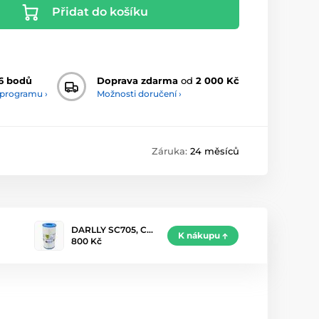
Přidat do košíku
6 bodů
Doprava zdarma
od
2 000 Kč
 programu ›
Možnosti doručení ›
Záruka:
24 měsíců
DARLLY SC705, C…
K nákupu
800 Kč