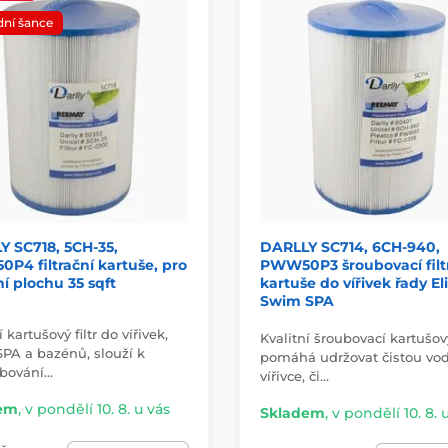
dní šance
 SC718, 5CH-35,
DARLLY SC714, 6CH-940,
P4 filtrační kartuše, pro
PWW50P3 šroubovací filt
ční plochu 35 sqft
kartuše do vířivek řady El
Swim SPA
í kartušový filtr do vířivek,
Kvalitní šroubovací kartušový
PA a bazénů, slouží k
pomáhá udržovat čistou vo
bování…
vířivce, či…
em
,
v pondělí 10. 8. u vás
Skladem
,
v pondělí 10. 8. 