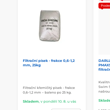
Posle
Filtrační písek - frakce 0,6–1,2
DARLLY
mm, 25kg
PMAX50
filtra
Kvalitn
Swim S
Filtrační křemičitý písek - frakce
našrou
0,6–1,2 mm – baleno po 25 kg.
Sklad
Skladem
,
v pondělí 10. 8. u vás