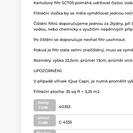
Kartušový filtr SC705 pomáhá udržovat čistou vodu. 
Filtrační vložka by se měla vyměňovat jednou ročně,
Čištění filtrů doporučujeme jednou za 2týdny, při 
vodou, nebo chemicky s využitím nepěnivých příprav
Po čištění se doporučuje nechat filtr uschnout.
Pokud je filtr stále velmi znečištěný, musí se vymě
Rozměry: výška 23,5cm, průměr 13cm, průměr vrch
UPOZORNĚNÍ:
V případě vířivek IQue Capri, je nutné proměřit vý
Filtrační plocha: 35 sq ft = 3,25 m2
Darlly
40353
Code
Unicel
C-4335
Code
Pleatco