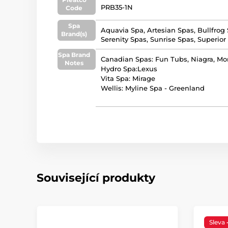
PRB35-1N
Code
Spa
Aquavia Spa, Artesian Spas, Bullfrog
Brand(s)
Serenity Spas, Sunrise Spas, Superior 
Spa Brand
Canadian Spas: Fun Tubs, Niagra, Mo
Notes
Hydro Spa:Lexus
Vita Spa: Mirage
Wellis: Myline Spa - Greenland
Související produkty
Sleva