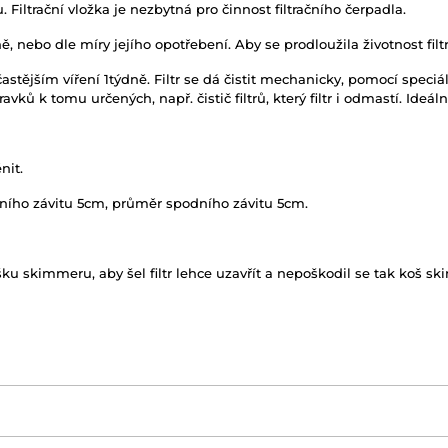
Filtrační vložka je nezbytná pro činnost filtračního čerpadla.
 nebo dle míry jejího opotřebení. Aby se prodloužila životnost filtru
častějším víření 1týdně. Filtr se dá čistit mechanicky, pomocí speci
ků k tomu určených, např. čistič filtrů, který filtr i odmastí. Ide
nit.
ního závitu 5cm, průměr spodního závitu 5cm.
šku skimmeru, aby šel filtr lehce uzavřít a nepoškodil se tak koš s