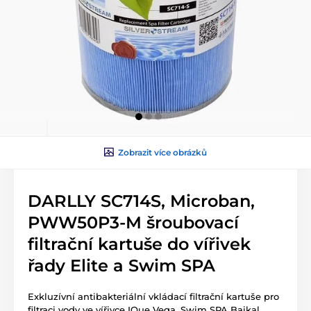
Zobrazit více obrázků
DARLLY SC714S, Microban,
PWW50P3-M šroubovací
filtrační kartuše do vířivek
řady Elite a Swim SPA
Exkluzívní antibakteriální vkládací filtrační kartuše pro
filtraci vody ve vířivce IQue Vega, Swim SPA Baikal,