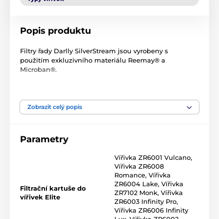
Popis produktu
Filtry řady Darlly SilverStream jsou vyrobeny s
použitím exkluzivního materiálu Reemay® a
Microban®.
Přidání technologie stříbrných iontů a jedinečně jádro
filtrační patrony EasyStream poskytuje nepřetržitou
antimikrobiální ochranu po celkovou životnost filtrační
Zobrazit celý popis
patrony.
Nezávislé testy prokázaly, že jsou filtry SilverStream
Parametry
5krát účinnější než klasické filtrační kartuše.
Vířivka ZR6001 Vulcano
,
Kartušový filtr SC714 Stream Microban k našroubování do
Vířivka ZR6008
skimmeru pomáhá udržovat čistou vodu ve vířivých vanách, či
Romance
,
Vířivka
bazénech. Filtrační vložka je nezbytná pro činnost filtračního
ZR6004 Lake
,
Vířivka
čerpadla.
Filtrační kartuše do
ZR7102 Monk
,
Vířivka
vířivek Elite
ZR6003 Infinity Pro
,
Filtrační vložka by se měla vyměňovat jednou ročně, nebo dle
Vířivka ZR6006 Infinity
míry jejího opotřebení.