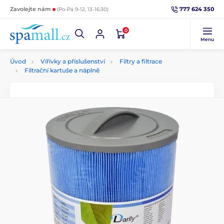
777 624 350
Zavolejte nám
(Po-Pá 9-12, 13-16:30)
0
Menu
Úvod
Vířivky a příslušenství
Filtry a filtrace
Filtrační kartuše a náplně