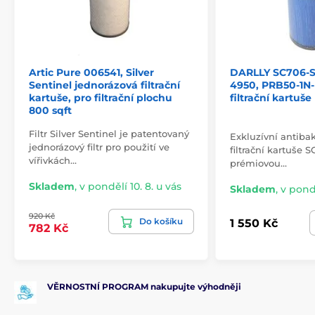
Artic Pure 006541, Silver
DARLLY SC706-S,
Sentinel jednorázová filtrační
4950, PRB50-1N-
kartuše, pro filtrační plochu
filtrační kartuše
800 sqft
Filtr Silver Sentinel je patentovaný
Exkluzívní antibak
jednorázový filtr pro použití ve
filtrační kartuše 
vířivkách…
prémiovou…
Skladem
,
v pondělí 10. 8. u vás
Skladem
,
v pondě
920 Kč
Do košíku
1 550 Kč
782 Kč
VĚRNOSTNÍ PROGRAM nakupujte výhodněji