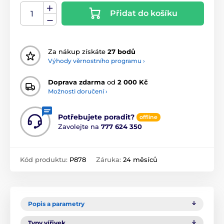
Přidat do košíku
Za nákup získáte
27 bodů
Výhody věrnostního programu ›
Doprava zdarma
od
2 000 Kč
Možnosti doručení ›
Potřebujete poradit?
offline
Zavolejte na
777 624 350
Kód produktu:
P878
Záruka:
24 měsíců
Popis a parametry
Typy vířivek