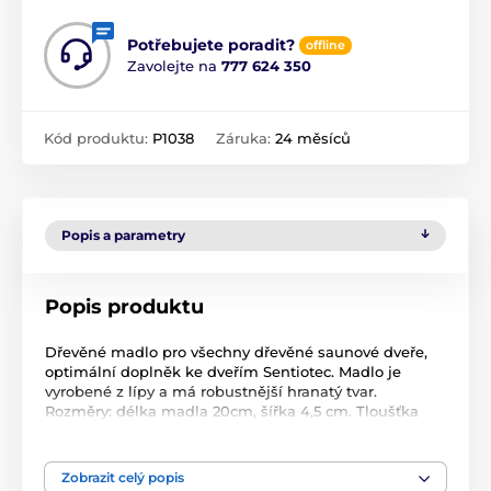
Potřebujete poradit?
offline
Zavolejte na
777 624 350
Kód produktu:
P1038
Záruka:
24 měsíců
Popis a parametry
Popis produktu
Dřevěné madlo pro všechny dřevěné saunové dveře,
optimální doplněk ke dveřím Sentiotec. Madlo je
vyrobené z lípy a má robustnější hranatý tvar.
Rozměry: délka madla 20cm, šířka 4,5 cm. Tloušťka
dřeva 2,5 cm s nožičkou 7,5m. Obsah balení: 2x madlo,
2x šroub, 2x gumová transparentní podložka
Zobrazit celý popis