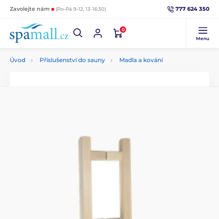
777 624 350
Zavolejte nám
(Po-Pá 9-12, 13-16:30)
0
Menu
Úvod
Příslušenství do sauny
Madla a kování