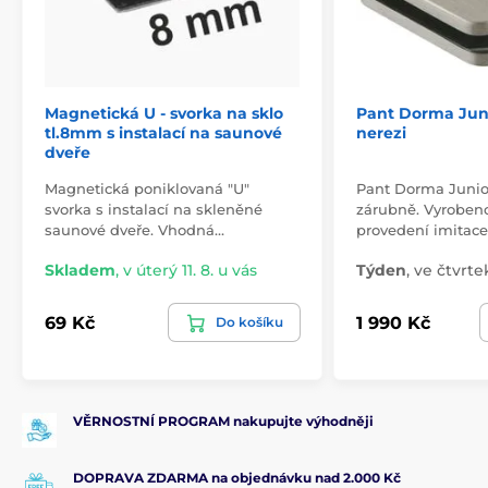
Magnetická U - svorka na sklo
Pant Dorma Juni
tl.8mm s instalací na saunové
nerezi
dveře
Magnetická poniklovaná "U"
Pant Dorma Junior
svorka s instalací na skleněné
zárubně. Vyrobe
saunové dveře. Vhodná…
provedení imitac
Skladem
,
v úterý 11. 8. u vás
Týden
,
ve čtvrtek
69 Kč
1 990 Kč
Do košíku
VĚRNOSTNÍ PROGRAM nakupujte výhodněji
DOPRAVA ZDARMA na objednávku nad 2.000 Kč