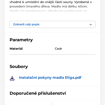
vhodné k umístění do vnější části sauny. Vyrobené v
provedení tmavého dřeva. Madlo má délku 40cm.
Madlo lze kombinovat s dřevěným protikusem se
šrouby stejného barevného provedení - tmavé dřevo,
nebo světlé provedení dřeva. Protikus je potřeba
objednat zvlášť pod samostatným kódem. Rozměry: Ø
Zobrazit celý popis
32 mm, délka 400 mm Vzdálenost vrtných otvorů: 200
mm Ø vrtání otvorů ve skleněných dveřích: 8 - 10 mm
Parametry
Materiál
Cedr
Soubory
Instalační pokyny madla Eliga.pdf
Doporučené příslušenství