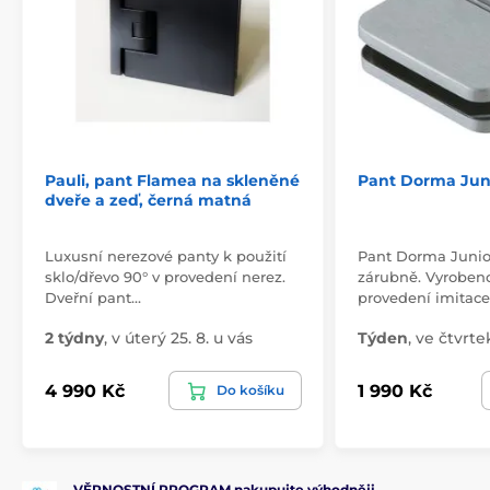
Pauli, pant Flamea na skleněné
Pant Dorma Juni
dveře a zeď, černá matná
Luxusní nerezové panty k použití
Pant Dorma Junior
sklo/dřevo 90° v provedení nerez.
zárubně. Vyrobe
Dveřní pant…
provedení imitac
2 týdny
,
v úterý 25. 8. u vás
Týden
,
ve čtvrtek
4 990 Kč
1 990 Kč
Do košíku
VĚRNOSTNÍ PROGRAM nakupujte výhodněji