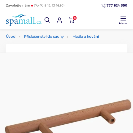
777 624 350
Zavolejte nám
(Po-Pá 9-12, 13-16:30)
0
Menu
Úvod
Příslušenství do sauny
Madla a kování