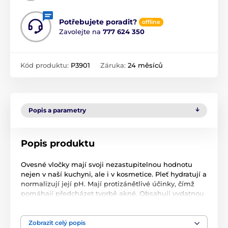
Potřebujete poradit?
offline
Zavolejte na
777 624 350
Kód produktu:
P3901
Záruka:
24 měsíců
Popis a parametry
Popis produktu
Ovesné vločky mají svoji nezastupitelnou hodnotu
nejen v naší kuchyni, ale i v kosmetice. Pleť hydratují a
normalizují její pH. Mají protizánětlivé účinky, čímž
pomáhají předcházet tvorbě akné. Obsahují vydatnou
dávku výživy a vitamínů. Ovesné mýdlo ocení lidé s
atopickou pletí, je šetrné k dětské pokožce.
Zobrazit celý popis