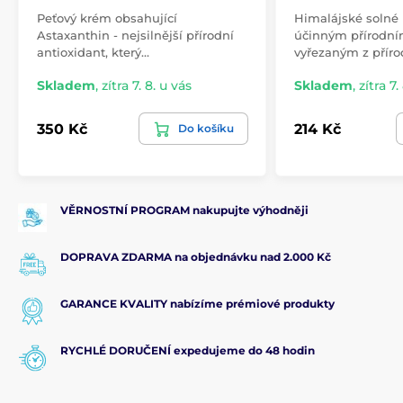
Peťový krém obsahující
Himalájské solné
Astaxanthin - nejsilnější přírodní
účinným přírodn
antioxidant, který…
vyřezaným z přír
Skladem
,
zítra 7. 8. u vás
Skladem
,
zítra 7.
350 Kč
214 Kč
Do košíku
VĚRNOSTNÍ PROGRAM nakupujte výhodněji
DOPRAVA ZDARMA na objednávku nad 2.000 Kč
GARANCE KVALITY nabízíme prémiové produkty
RYCHLÉ DORUČENÍ expedujeme do 48 hodin