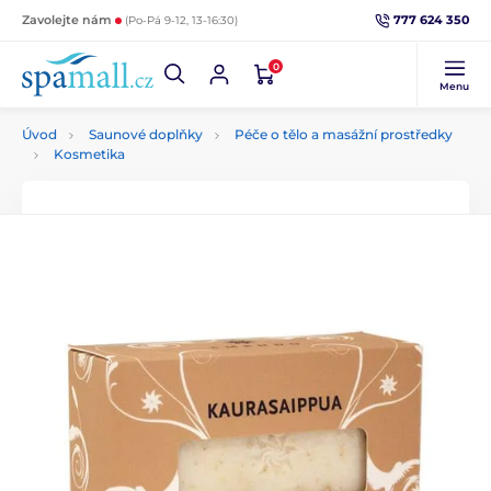
777 624 350
Zavolejte nám
(Po-Pá 9-12, 13-16:30)
0
Menu
Úvod
Saunové doplňky
Péče o tělo a masážní prostředky
Kosmetika