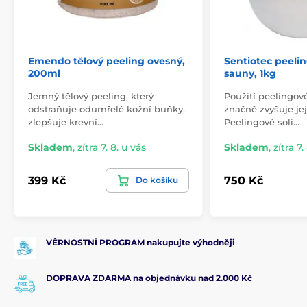
Emendo tělový peeling ovesný,
Sentiotec peelin
200ml
sauny, 1kg
Jemný tělový peeling, který
Použití peelingové
odstraňuje odumřelé kožní buňky,
značně zvyšuje jej
zlepšuje krevní…
Peelingové soli…
Skladem
,
zítra 7. 8. u vás
Skladem
,
zítra 7.
399 Kč
750 Kč
Do košíku
VĚRNOSTNÍ PROGRAM nakupujte výhodněji
DOPRAVA ZDARMA na objednávku nad 2.000 Kč