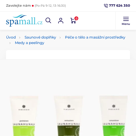
777 624 350
Zavolejte nám
(Po-Pá 9-12, 13-16:30)
0
Menu
Úvod
Saunové doplňky
Péče o tělo a masážní prostředky
Medy a peelingy