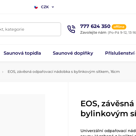
CZK
777 624 350
offline
t, kategorie
Zavolejte nám
(Po-Pá 9-12, 13-16
Saunová topidla
Saunové doplňky
Příslušenství
EOS, závěsná odpařovací nádobka s bylinkovým sítkem, 16cm
EOS, závěsná
bylinkovým s
Univerzální odpařovací nád