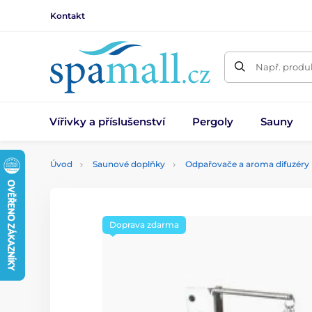
Kontakt
Např. produk
Vířivky a příslušenství
Pergoly
Sauny
Úvod
Saunové doplňky
Odpařovače a aroma difuzéry
Doprava zdarma