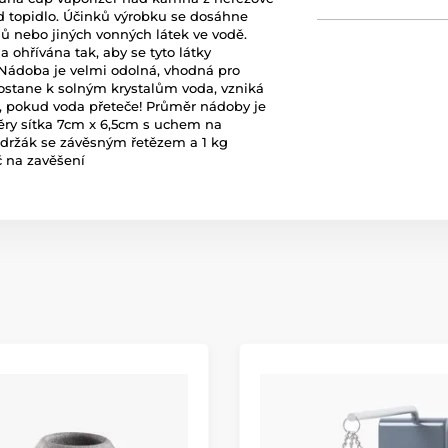
ad topidlo. Účinků výrobku se dosáhne
jů nebo jiných vonných látek ve vodě.
ohřívána tak, aby se tyto látky
. Nádoba je velmi odolná, vhodná pro
dostane k solným krystalům voda, vzniká
a, pokud voda přeteče! Průměr nádoby je
ěry sítka 7cm x 6,5cm s uchem na
držák se závěsným řetězem a 1 kg
č na zavěšení