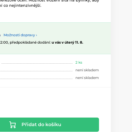
nerezové oceli. Možnost vložení síta na bylinky, aby
í co nejintenzivnější.
Možnosti dopravy ›
 12:00, předpokládané dodání:
u vás v úterý 11. 8.
2 ks
není skladem
není skladem
Přidat do košíku