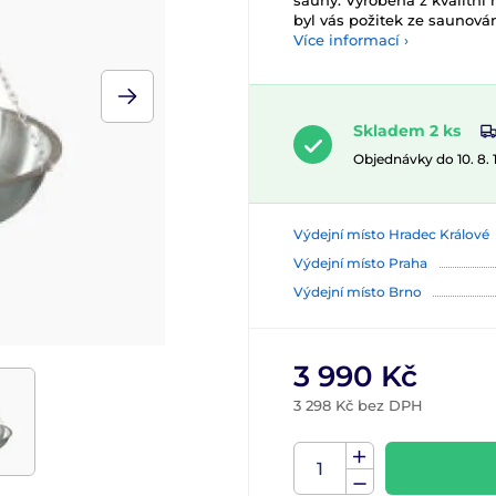
sauny. Vyrobená z kvalitní 
byl vás požitek ze saunován
Více informací ›
Skladem 2 ks
Objednávky do 10. 8.
Výdejní místo Hradec Králové
Výdejní místo Praha
Výdejní místo Brno
3 990 Kč
3 298 Kč bez DPH