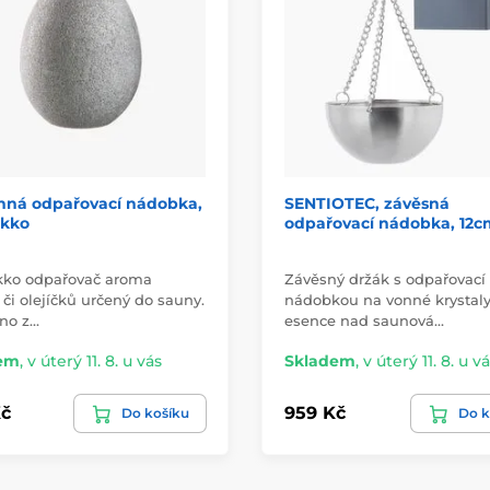
ná odpařovací nádobka,
SENTIOTEC, závěsná
kko
odpařovací nádobka, 12c
ko odpařovač aroma
Závěsný držák s odpařovací
 či olejíčků určený do sauny.
nádobkou na vonné krystaly
no z…
esence nad saunová…
em
,
v úterý 11. 8. u vás
Skladem
,
v úterý 11. 8. u v
č
959 Kč
Do košíku
Do k