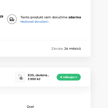
59
Tento produkt vám doručíme
zdarma
Možnosti doručení ›
Záruka:
24 měsíců
EOS, závěsná…
K nákupu
3 990 Kč
Ocel