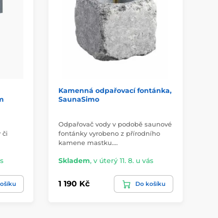
Kamenná odpařovací fontánka,
4L
m
SaunaSimo
do
Odpařovač vody v podobě saunové
Ke
 či
fontánky vyrobeno z přírodního
poh
kamene mastku.…
ka
ás
Skladem
,
v úterý 11. 8. u vás
Sk
1 190 Kč
15
ošíku
Do košíku