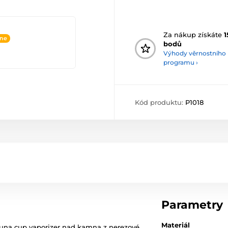
Za nákup získáte
1
ine
bodů
Výhody věrnostního
programu ›
Kód produktu:
P1018
Parametry
Materiál
una cup vaporizer nad kamna z nerezové