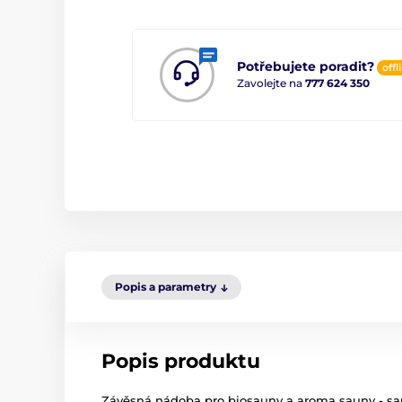
Potřebujete poradit?
offl
Zavolejte na
777 624 350
Popis a parametry
Popis produktu
Závěsná nádoba pro biosauny a aroma sauny - sa