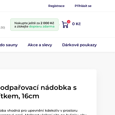
Registrace
Přihlásit se
0
Nakupte ještě za
2 000 Kč
0 Kč
a získejte
dopravu zdarma
:30)
 do sauny
Akce a slevy
Dárkové poukazy
 odpařovací nádobka s
ítkem, 16cm
oba vhodná pro upevnění kdekoliv v prostoru