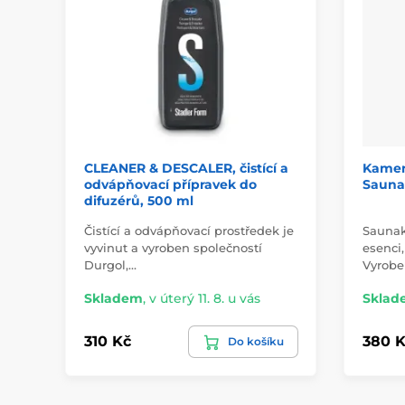
CLEANER & DESCALER, čistící a
Kamen
odvápňovací přípravek do
Sauna
difuzérů, 500 ml
Čistící a odvápňovací prostředek je
Saunak
vyvinut a vyroben společností
esenci,
Durgol,…
Vyrobe
Skladem
,
v úterý 11. 8. u vás
Sklad
310 Kč
380 K
Do košíku