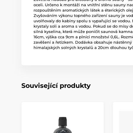
oceli. Určeno k montáži na vnitřní stěnu sauny n
rozpouštěním aromatických látek a éterických ole
Zvyšováním výkonu topného zařízení sauny je voda 
uvolňovaly do kabiny spolu s vypařující se vodou
krystaly soli a aroma s vodou. Pokud se do mísy 
silná kyselina, která může poničit saunová kamn
16cm, výška cca 9cm a plnící množství 0,6L. Rozm
zavěšení a řetízkem. Dodávka obsahuje nástěnný 
himalajských solných krystalů a 20cm dlouhou ty
Související produkty