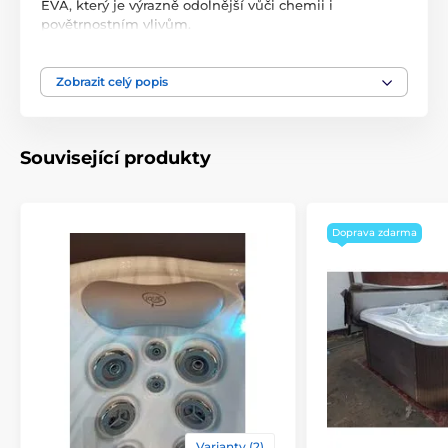
EVA, který je výrazně odolnější vůči chemii i
povětrnostním vlivům.
Set obsahuje: 1x dlouhý XL podhlavník (EVA133), 2x
rohový podhlavník (EVA114)
Zobrazit celý popis
Související produkty
Doprava zdarma
Varianty (2)