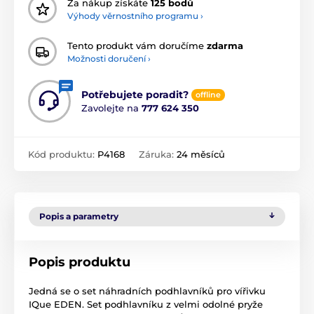
Za nákup získáte
125 bodů
Výhody věrnostního programu ›
Tento produkt vám doručíme
zdarma
Možnosti doručení ›
Potřebujete poradit?
offline
Zavolejte na
777 624 350
Kód produktu:
P4168
Záruka:
24 měsíců
Popis a parametry
Popis produktu
Jedná se o set náhradních podhlavníků pro vířivku
IQue EDEN. Set podhlavníku z velmi odolné pryže