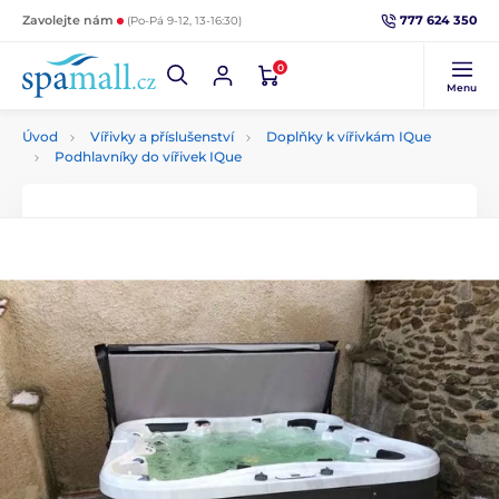
777 624 350
Zavolejte nám
(Po-Pá 9-12, 13-16:30)
0
Menu
Úvod
Vířivky a příslušenství
Doplňky k vířivkám IQue
Podhlavníky do vířivek IQue