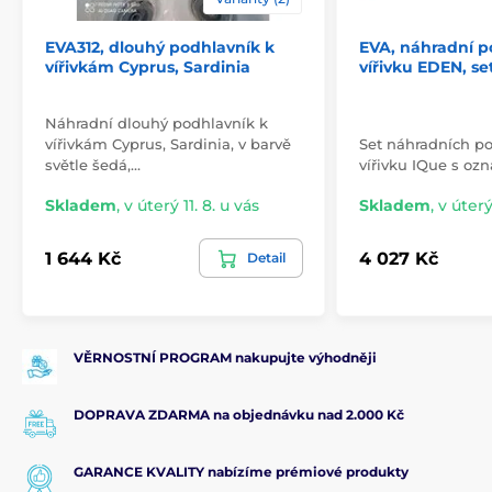
EVA312, dlouhý podhlavník k
EVA, náhradní p
vířivkám Cyprus, Sardinia
vířivku EDEN, se
Náhradní dlouhý podhlavník k
vířivkám Cyprus, Sardinia, v barvě
Set náhradních p
světle šedá,…
vířivku IQue s o
Skladem
,
v úterý 11. 8. u vás
Skladem
,
v úterý
1 644 Kč
4 027 Kč
Detail
VĚRNOSTNÍ PROGRAM nakupujte výhodněji
DOPRAVA ZDARMA na objednávku nad 2.000 Kč
GARANCE KVALITY nabízíme prémiové produkty