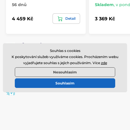
56 dnů
Skladem
,
v pondě
4 459 Kč
3 369 Kč
Detail
VĚRNOSTNÍ PROGRAM nakupujte výhodněji
Souhlas s cookies
K poskytování služeb využíváme cookies. Procházením webu
DOPRAVA ZDARMA na objednávku nad 2.000 Kč
vyjadřujete souhlas s jejich používáním. Více
zde
Nesouhlasím
GARANCE KVALITY nabízíme prémiové produkty
Souhlasím
RYCHLÉ DORUČENÍ expedujeme do 48 hodin
Přihlaste se do newsletteru
Zde napište váš e-mail
Přihlásit