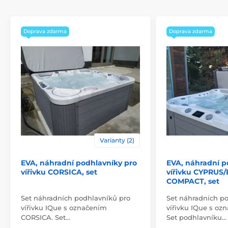
Doprava zdarma
Doprava zdarma
Varianty (2)
EVA, náhradní podhlavníky pro
EVA, náhradní p
vířivku CORSICA, set
vířivku CYPRUS
COMPACT, set
Set náhradních podhlavníků pro
Set náhradních p
vířivku IQue s označením
vířivku IQue s o
CORSICA. Set…
Set podhlavníku…