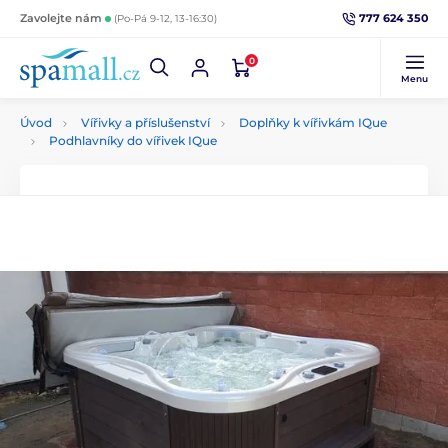
777 624 350
Zavolejte nám
(Po-Pá 9-12, 13-16:30)
0
Menu
Úvod
Vířivky a příslušenství
Doplňky k vířivkám IQue
Podhlavníky do vířivek IQue