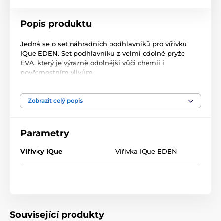
Popis produktu
Jedná se o set náhradních podhlavníků pro vířivku
IQue EDEN. Set podhlavníku z velmi odolné pryže
EVA, který je výrazně odolnější vůči chemii i
povětrnostním vlivům.
Set obsahuje: 1x dlouhý XL podhlavník (EVA133), 2x
rohový podhlavník (EVA114).
Zobrazit celý popis
Parametry
Vířivky IQue
Vířivka IQue EDEN
Související produkty