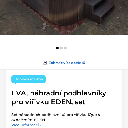
Zobrazit více obrázků
Doprava zdarma
EVA, náhradní podhlavníky
pro vířivku EDEN, set
Set náhradních podhlavníků pro vířivku IQue s
označením EDEN.
Více informací ›