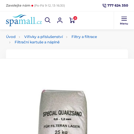
777 624 350
Zavolejte nám
(Po-Pá 9-12, 13-16:30)
0
Menu
Úvod
Vířivky a příslušenství
Filtry a filtrace
Filtrační kartuše a náplně