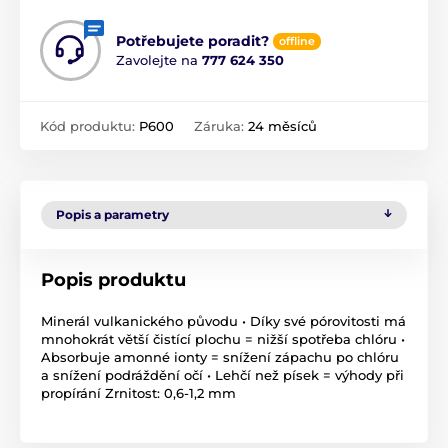
Potřebujete poradit?
offline
Zavolejte na
777 624 350
Kód produktu:
P600
Záruka:
24 měsíců
Popis a parametry
Popis produktu
Minerál vulkanického původu • Díky své pórovitosti má
mnohokrát větší čistící plochu = nižší spotřeba chlóru •
Absorbuje amonné ionty = snížení zápachu po chlóru
a snížení podráždění očí • Lehčí než písek = výhody při
propírání Zrnitost: 0,6-1,2 mm