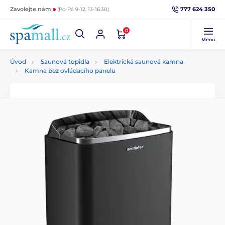
777 624 350
Zavolejte nám
(Po-Pá 9-12, 13-16:30)
0
Menu
Úvod
Saunová topidla
Elektrická saunová kamna
Kamna bez ovládacího panelu