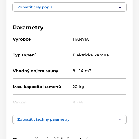
vejde maximálně 20kg saunových kamenů, které
nejsou součástí ceny. Snadná instalace.
Zobrazit celý popis
Rozměry (ŠxHxVmm):
410x290x650
Parametry
Výrobce
HARVIA
Typ topení
Elektrická kamna
Vhodný objem sauny
8 - 14 m3
Max. kapacita kamenů
20 kg
Výkon
9 kW
Napájení
400 V
Zobrazit všechny parametry
Ovládací jednotka
Není součástí kamen