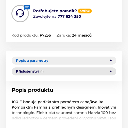
Potřebujete poradit?
offline
Zavolejte na
777 624 350
Kód produktu:
P7256
Záruka:
24 měsíců
Popis a parametry
Příslušenství
(1)
Popis produktu
100 E boduje perfektním poměrem cena/kvalita.
Kompaktní kamna s přehledným designem. Inovativní
technologie. Elektrická saunová kamna Harvia 100 bez
řídící jednotky v černém provedení o výkonu 9kW, jsou
určena do sauny o velikosti 8 až 14 m. Do kamen se