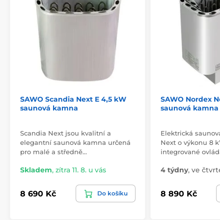
SAWO Scandia Next E 4,5 kW
SAWO Nordex Ne
saunová kamna
saunová kamna
Scandia Next jsou kvalitní a
Elektrická sauno
elegantní saunová kamna určená
Next o výkonu 8 
pro malé a středně…
integrované ovlád
Skladem
,
zítra 11. 8. u vás
4 týdny
,
ve čtvrt
8 690 Kč
8 890 Kč
Do košíku