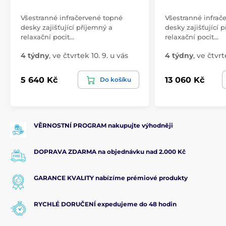
Všestranné infračervené topné
Všestranné infrač
desky zajišťující příjemný a
desky zajišťující 
relaxační pocit…
relaxační pocit…
4 týdny
,
ve čtvrtek 10. 9. u vás
4 týdny
,
ve čtvrt
5 640 Kč
13 060 Kč
Do košíku
VĚRNOSTNÍ PROGRAM nakupujte výhodněji
DOPRAVA ZDARMA na objednávku nad 2.000 Kč
GARANCE KVALITY nabízíme prémiové produkty
RYCHLÉ DORUČENÍ expedujeme do 48 hodin