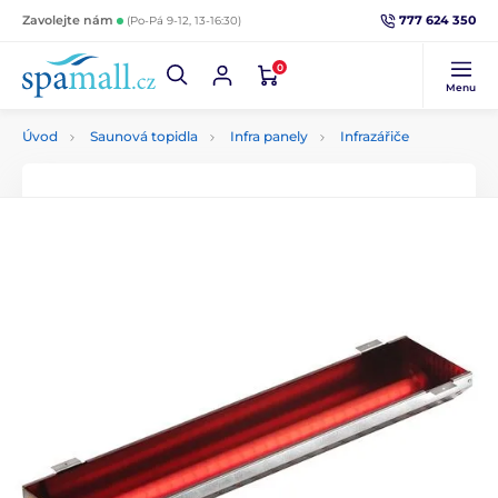
777 624 350
Zavolejte nám
(Po-Pá 9-12, 13-16:30)
0
Menu
Úvod
Saunová topidla
Infra panely
Infrazářiče