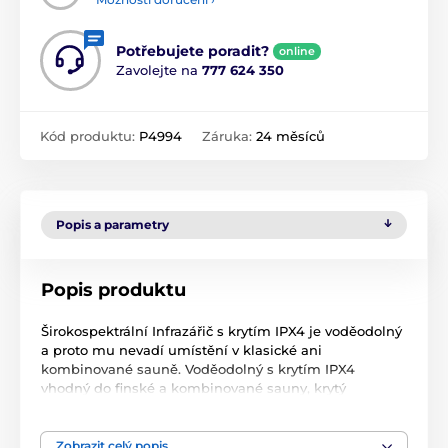
Potřebujete poradit?
online
Zavolejte na
777 624 350
Kód produktu:
P4994
Záruka:
24 měsíců
Popis a parametry
Popis produktu
Širokospektrální Infrazářič s krytím IPX4 je voděodolný
a proto mu nevadí umístění v klasické ani
kombinované sauně. Voděodolný s krytím IPX4
vhodný do finské a kombinované sauny, krytý
speciálním extra odolným sklem Schott. Sklo je
průhledné tmavé. Infrazářič má výkon 350 W.
Zobrazit celý popis