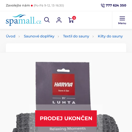
777 624 350
Zavolejte nám
(Po-Pá 9-12, 13-16:30)
0
Menu
Úvod
Saunové doplňky
Textil do sauny
Kilty do sauny
PRODEJ UKONČEN