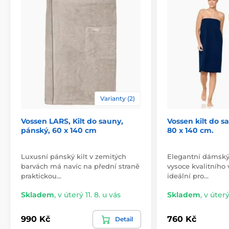
Varianty (2)
Vossen LARS, Kilt do sauny,
Vossen kilt do s
pánský, 60 x 140 cm
80 x 140 cm.
Luxusní pánský kilt v zemitých
Elegantní dámský 
barvách má navíc na přední straně
vysoce kvalitního 
praktickou…
ideální pro…
Skladem
,
v úterý 11. 8. u vás
Skladem
,
v úterý
990 Kč
760 Kč
Detail