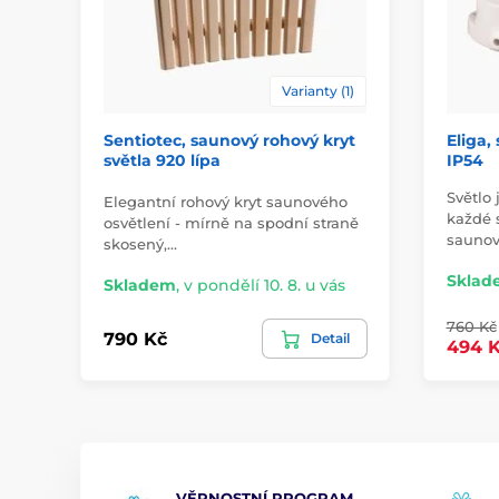
Varianty (1)
Sentiotec, saunový rohový kryt
Eliga,
světla 920 lípa
IP54
Světlo
Elegantní rohový kryt saunového
každé 
osvětlení - mírně na spodní straně
saunov
skosený,…
Sklad
Skladem
,
v pondělí 10. 8. u vás
760 Kč
790 Kč
Detail
494 
VĚRNOSTNÍ PROGRAM