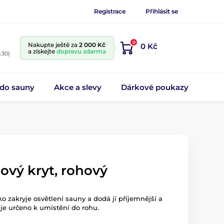
Registrace
Přihlásit se
0
Nakupte ještě za
2 000 Kč
0 Kč
a získejte
dopravu zdarma
:30)
 do sauny
Akce a slevy
Dárkové poukazy
ový kryt, rohový
 zakryje osvětlení sauny a dodá jí příjemnější a
 je určeno k umístění do rohu.