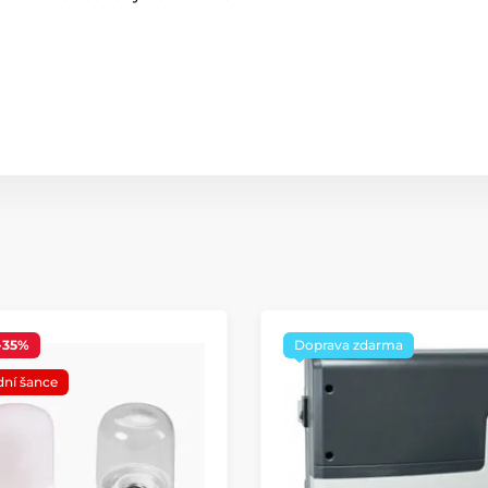
-35%
Doprava zdarma
dní šance