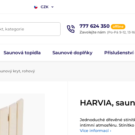
CZK
777 624 350
offline
t, kategorie
Zavolejte nám
(Po-Pá 9-12, 13-16
Saunová topidla
Saunové doplňky
Příslušenství
unový kryt, rohový
HARVIA, saun
Jednoduché dřevěné stínítko
intimní atmosféru. Stínítko
Více informací ›