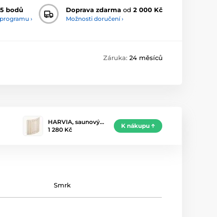
5 bodů
Doprava zdarma
od
2 000 Kč
 programu ›
Možnosti doručení ›
Záruka:
24 měsíců
HARVIA, saunový…
K nákupu
1 280 Kč
Smrk