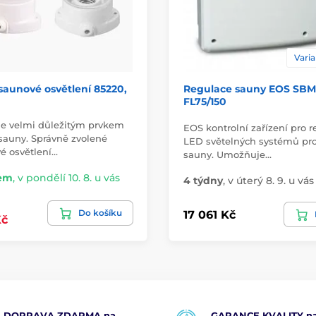
Varia
 saunové osvětlení 85220,
Regulace sauny EOS SBM
FL75/150
 je velmi důležitým prvkem
EOS kontrolní zařízení pro r
sauny. Správně zvolené
LED světelných systémů pr
é osvětlení…
sauny. Umožňuje…
em
,
v pondělí 10. 8. u vás
4 týdny
,
v úterý 8. 9. u vás
Do košíku
17 061 Kč
Kč
DOPRAVA ZDARMA na
GARANCE KVALITY na