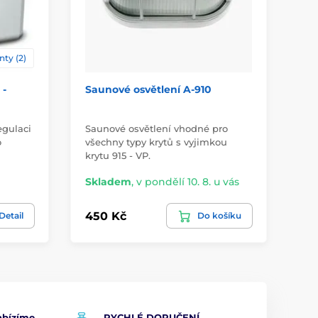
nty (2)
 -
Saunové osvětlení A-910
SA
oz
egulaci
Saunové osvětlení vhodné pro
Sau
o
všechny typy krytů s vyjimkou
na
krytu 915 - VP.
ka
Skladem
,
v pondělí 10. 8. u vás
Sk
450 Kč
1 
Detail
Do košíku
bízíme
RYCHLÉ DORUČENÍ