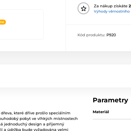
Za nákup získáte
2
Výhody věrnostního
ine
Kód produktu:
P920
Parametry
Materiál
 dřeva, které dříve prošlo speciálním
louhodobý pobyt ve vlhkých místnostech
 má jednoduchý design a příjemný
ilí a údržba bude vyžadována velmi