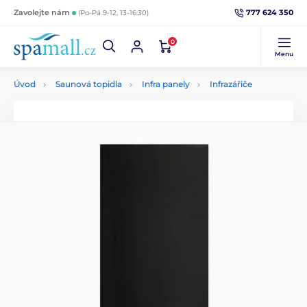
777 624 350
Zavolejte nám
(Po-Pá 9-12, 13-16:30)
0
Menu
Úvod
Saunová topidla
Infra panely
Infrazářiče