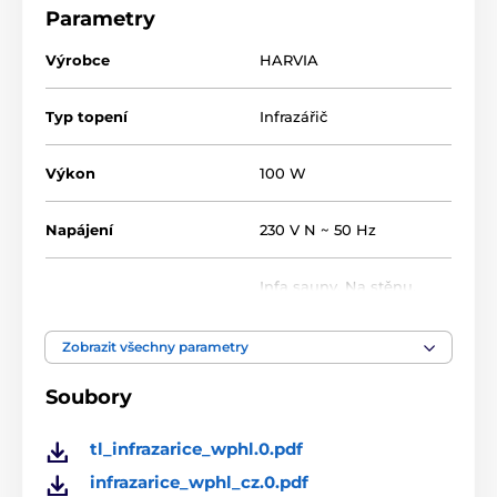
Upozornění: Topné panely jsou určeny pro instalaci do
Parametry
infračervených kabin. Jakékoli jiné použití (např. jako
ohřívač místnosti) je zakázáno a okamžitě zneplatňuje
Výrobce
HARVIA
záruku.
Topná deska bez mřížky.
Typ topení
Infrazářič
Síťové napětí: 230 V ~ 1N 50 Hz
Výkon
100 W
Tepelná pojistka: 100 °C
Rozsah teploty: -40°C až + 95°C
Napájení
230 V N ~ 50 Hz
Rozměry: 380x6x700 mm
Infa sauny
,
Na stěnu
,
Umístění
Volně stojící
Zobrazit všechny parametry
Soubory
tl_infrazarice_wphl.0.pdf
infrazarice_wphl_cz.0.pdf