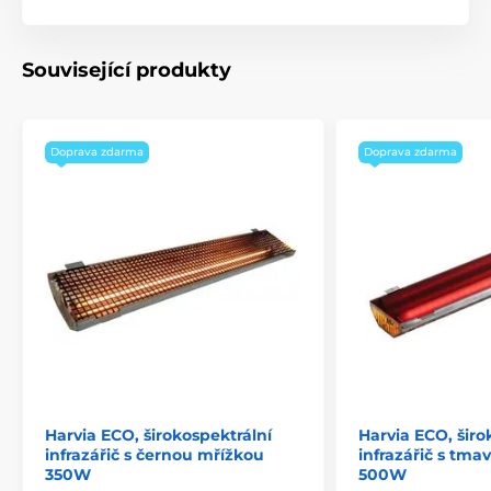
Související produkty
Doprava zdarma
Doprava zdarma
Harvia ECO, širokospektrální
Harvia ECO, širo
infrazářič s černou mřížkou
infrazářič s tm
350W
500W