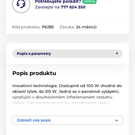
Potřebujete poradit?
online
Zavolejte na
777 624 350
Kód produktu:
P6285
Záruka:
24 měsíců
Popis a parametry
Popis produktu
Inovativní technologie. Dostupné od 100 W vhodné do
oblasti lýtek, do 515 W. Jedná se o panelové vytápění,
vyzařující v dlouhovlnném infračerveném rozsahu
záření. Tyto panely se můžou kombinovat také s
radiátory s plným spektrem záření. Snadná montáž.
Izolovaná zadní strana zajišťuje energeticky účinné
emise tepla směrem dopředu. Nevyžaduje žádné
Zobrazit celý popis
větrání, vhodný i jako radiátor nohou v infrasauně.