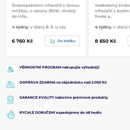
Širokospektrální infrazářič s černou
Voděodolný široko
mřížkou, o výkonu 350W, vhodný
infrazářič s krytí
do infra…
finské a…
4 týdny
,
v úterý 8. 9. u vás
4 týdny
,
v úterý 8
6 760 Kč
8 650 Kč
Do košíku
VĚRNOSTNÍ PROGRAM nakupujte výhodněji
DOPRAVA ZDARMA na objednávku nad 2.000 Kč
GARANCE KVALITY nabízíme prémiové produkty
RYCHLÉ DORUČENÍ expedujeme do 48 hodin