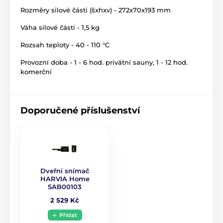
5 m datový kabel k silové jednotce
Rozměry silové části (šxhxv) - 272x70x193 mm
silová jednotka (board)
Váha silové části - 1,5 kg
teplotní čidlo + 4 m silikonový propojovací kabel
Rozsah teploty - 40 - 110 °C
návod k montáži
Provozní doba - 1 - 6 hod. privátní sauny, 1 - 12 hod.
montážní materiál
komerční
Doporučené příslušenství
Dveřní snímač
HARVIA Home
SAB00103
2 529 Kč
Přidat