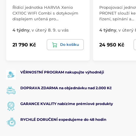
Řídící jednotka HARVIA Xenio
Propojovací jedno
CX110C WIFI Combi s dotykovým
PRONET slouží k
displejem určená pro…
řízení, spínání a…
4 týdny
,
v úterý 8. 9. u vás
4 týdny
,
v úterý 8
21 790 Kč
24 950 Kč
Do košíku
VĚRNOSTNÍ PROGRAM nakupujte výhodněji
DOPRAVA ZDARMA na objednávku nad 2.000 Kč
GARANCE KVALITY nabízíme prémiové produkty
RYCHLÉ DORUČENÍ expedujeme do 48 hodin