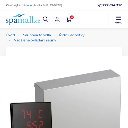
777 624 350
Zavolejte nám
(Po-Pá 9-12, 13-16:30)
0
Menu
Úvod
Saunová topidla
Řídící jednotky
Vzdálené ovládání sauny