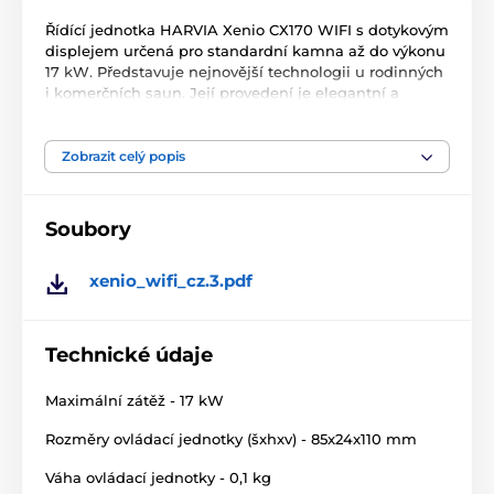
Řídící jednotka HARVIA Xenio CX170 WIFI s dotykovým
displejem určená pro standardní kamna až do výkonu
17 kW. Představuje nejnovější technologii u rodinných
i komerčních saun. Její provedení je elegantní a
minimalistické.
Pro správnou funkci je nutné zakoupit bezpečnostní
Zobrazit celý popis
snímač nad kamna nebo snímač dveří SAB00103.
Ovládání funguje prostřednictvím aplikace MyHarvia,
Soubory
která je k dispozici zdarma pro systémy Android
(Google Play Store) a iOS (App Store). Usnadní vám
zapnutí sauny, takže po příchodu domů nebudete
xenio_wifi_cz.3.pdf
muset zbytečně zhruba hodinu čekat na rozehřátí
sauny. Pokud změníte plány, můžete jednoduše
saunu mobilem na dálku zase vypnout.
Technické údaje
Ovládání pomocí wifi vyžaduje pouze síť v pásmu 2,4
GHz. Regulace nepodporuje síť v pásmu 5 GHz!
Maximální zátěž - 17 kW
Balení obsahuje:
Rozměry ovládací jednotky (šxhxv) - 85x24x110 mm
Váha ovládací jednotky - 0,1 kg
ovládací displej (kontrolní panel)