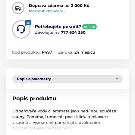
Doprava zdarma
od
2 000 Kč
Možnosti doručení ›
Potřebujete poradit?
online
Zavolejte na
777 624 350
Kód produktu:
P497
Záruka:
24 měsíců
Popis a parametry
Popis produktu
Odpařovače vody či aromata jsou nedílnou součástí
sauny. Pomáhají umocnit pocit klidu a relaxace
v sauně a významně pomáhají s uvolněním.
Aromatické esence mají navíc
příznivé zdravotní účinky.