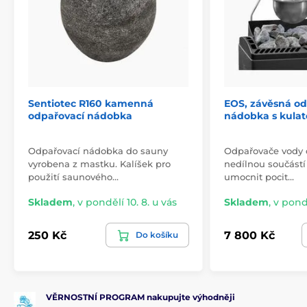
Sentiotec R160 kamenná
EOS, závěsná od
odpařovací nádobka
nádobka s kulat
Odpařovací nádobka do sauny
Odpařovače vody 
vyrobena z mastku. Kalíšek pro
nedílnou součástí
použití saunového…
umocnit pocit…
Skladem
,
v pondělí 10. 8. u vás
Skladem
,
v pondě
250 Kč
7 800 Kč
Do košíku
VĚRNOSTNÍ PROGRAM nakupujte výhodněji