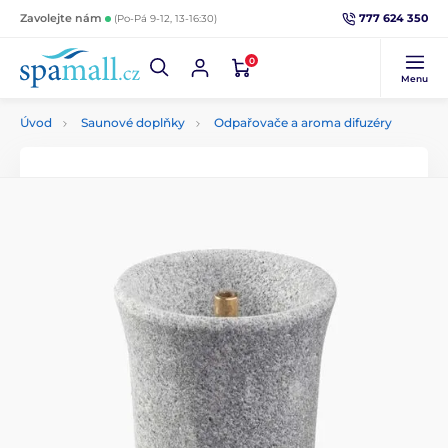
777 624 350
Zavolejte nám
(Po-Pá 9-12, 13-16:30)
0
Menu
Úvod
Saunové doplňky
Odpařovače a aroma difuzéry