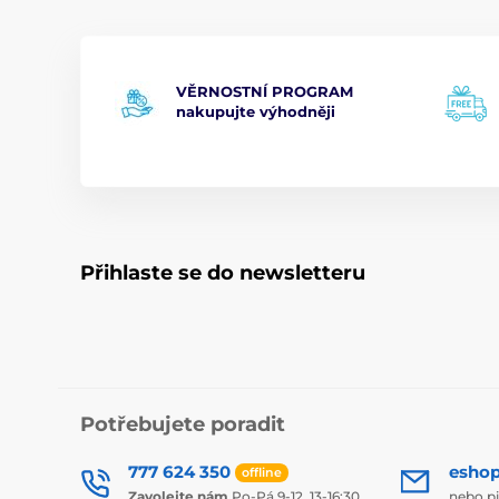
VĚRNOSTNÍ PROGRAM
nakupujte výhodněji
Přihlaste se do newsletteru
Potřebujete poradit
777 624 350
esho
offline
Zavolejte nám
Po-Pá 9-12, 13-16:30
nebo p