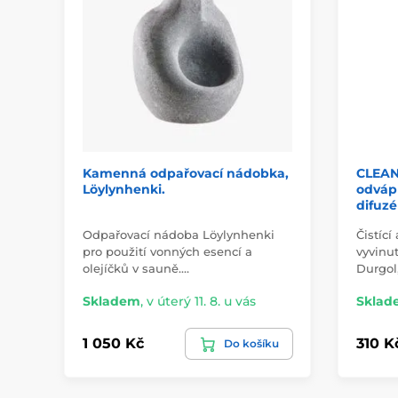
Kamenná odpařovací nádobka,
CLEANE
Löylynhenki.
odváp
difuzé
Odpařovací nádoba Löylynhenki
Čistící
pro použití vonných esencí a
vyvinu
olejíčků v sauně.…
Durgol
Skladem
,
v úterý 11. 8. u vás
Sklad
1 050 Kč
310 K
Do košíku