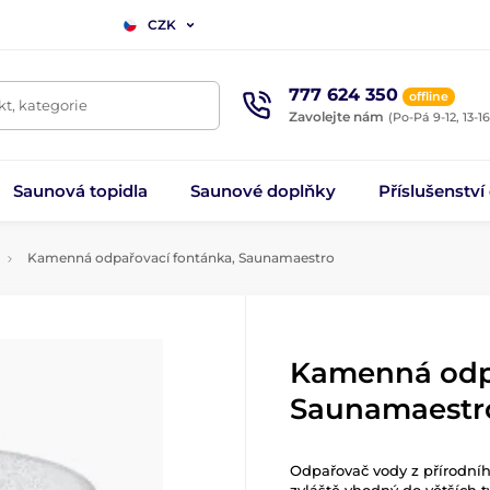
CZK
777 624 350
offline
t, kategorie
Zavolejte nám
(Po-Pá 9-12, 13-16
Saunová topidla
Saunové doplňky
Příslušenství
Kamenná odpařovací fontánka, Saunamaestro
Kamenná odpa
Saunamaestr
Odpařovač vody z přírodníh