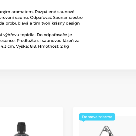
vaným aromatem. Rozpálené saunové
a provoní saunu. Odpařovač Saunamaestro
da probublává a tím tvoří krásný design
ni výhřevu topidla. Do odpařovače je
esence. Prodlužte si saunovou lázeň za
4,3 cm, Výška: 8,8, Hmotnost: 2 kg
Doprava zdarma