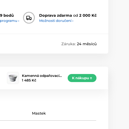
9 bodů
Doprava zdarma
od
2 000 Kč
 programu ›
Možnosti doručení ›
Záruka:
24 měsíců
Kamenná odpařovací…
K nákupu
1 485 Kč
Mastek