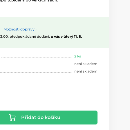
ypů topidel a do velkých saun.
Možnosti dopravy ›
 12:00, předpokládané dodání:
u vás v úterý 11. 8.
2 ks
není skladem
není skladem
Přidat do košíku