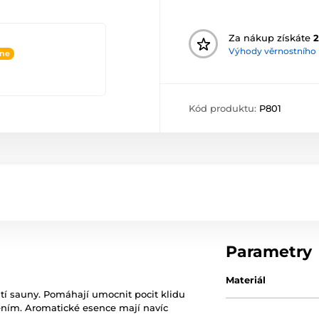
Za nákup získáte
2
Výhody věrnostního
ine
Kód produktu:
P801
Parametry
Materiál
tí sauny. Pomáhají umocnit pocit klidu
ěním. Aromatické esence mají navíc