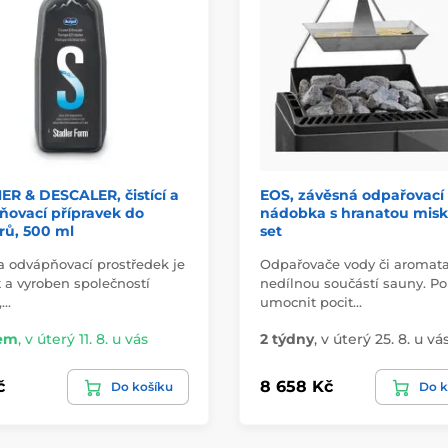
R & DESCALER, čistící a
EOS, závěsná odpařovací
ňovací přípravek do
nádobka s hranatou misk
rů, 500 ml
set
 a odvápňovací prostředek je
Odpařovače vody či aromata
t a vyroben společností
nedílnou součástí sauny. P
,…
umocnit pocit…
em
,
v úterý 11. 8. u vás
2 týdny
,
v úterý 25. 8. u vá
č
8 658 Kč
Do košíku
Do k