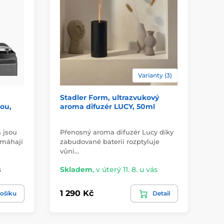
Varianty (3)
Stadler Form, ultrazvukový
St
ou,
aroma difuzér LUCY, 50ml
ar
 jsou
Přenosný aroma difuzér Lucy díky
Co 
omáhají
zabudované baterii rozptyluje
Př
vůni…
di
s
Skladem
,
v úterý 11. 8. u vás
2 
1 290 Kč
89
ošíku
Detail