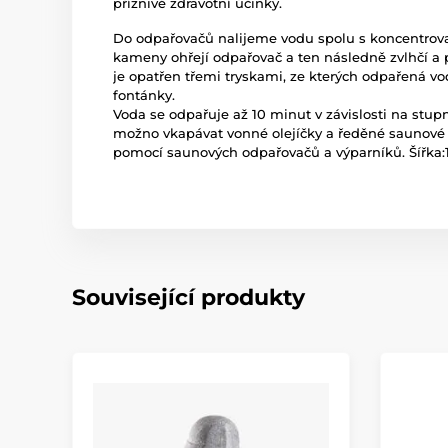
příznivé zdravotní účinky.
Do odpařovačů nalijeme vodu spolu s koncentro
kameny ohřejí odpařovač a ten následně zvlhčí 
je opatřen třemi tryskami, ze kterých odpařená vo
fontánky.
Voda se odpařuje až 10 minut v závislosti na stup
možno vkapávat vonné olejíčky a ředěné saunové 
pomocí saunových odpařovačů a výparníků. Šířka:1
Související produkty