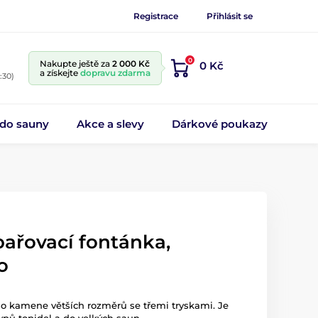
Registrace
Přihlásit se
0
Nakupte ještě za
2 000 Kč
0 Kč
a získejte
dopravu zdarma
:30)
 do sauny
Akce a slevy
Dárkové poukazy
řovací fontánka,
o
o kamene větších rozměrů se třemi tryskami. Je