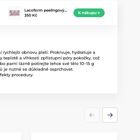
Lacoform peelingový…
K nákupu
350 Kč
ychlejší obnovu pleti. Prokrvuje, hydratuje a
 teplotě a vlhkosti zpřístupní póry pokožky, což
 parní lázně potírejte lehce své tělo 10–15 g
ů je nutné se důkladně osprchovat.
fekty procedury.