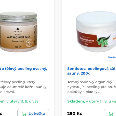
Varia
 tělový peeling ovesný,
Sentiotec, peelingová sůl
sauny, 200g
ělový peeling, který
Jemný saunový organický
ňuje odumřelé kožní buňky,
hydratující peeling pro pruž
je krevní…
pokožky a hladký…
em
,
v úterý 11. 8. u vás
Skladem
,
v úterý 11. 8. u v
č
280 Kč
Do košíku