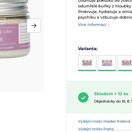
Uvolňuje pokožku od znečiš
odumřelé buňky z hloubky p
Prokrvuje, hydratuje a omla
psychiku a vzbuzuje dobro
Více informací ›
Varianta:
Skladem > 10 ks
Objednávky do 10. 8.
Výdejní místo Hradec Králové
Výdejní místo Praha