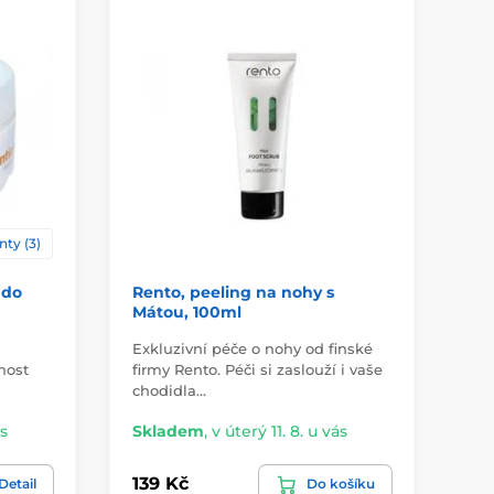
nty (3)
 do
Rento, peeling na nohy s
Se
Mátou, 100ml
sa
Exkluzivní péče o nohy od finské
Pou
nost
firmy Rento. Péči si zaslouží i vaše
zna
chodidla…
Pee
ás
Skladem
,
v úterý 11. 8. u vás
Sk
139 Kč
75
Detail
Do košíku