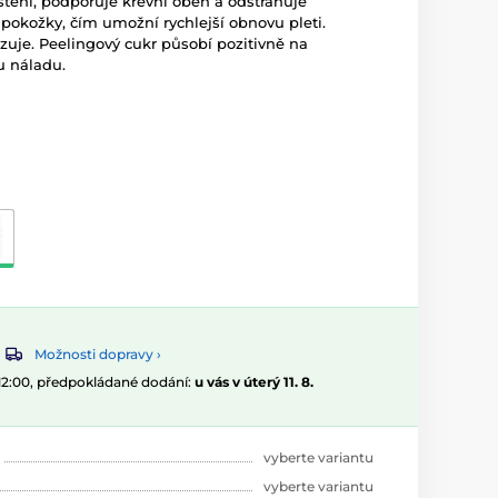
tění, podporuje krevní oběh a odstraňuje
okožky, čím umožní rychlejší obnovu pleti.
zuje. Peelingový cukr působí pozitivně na
u náladu.
Možnosti dopravy ›
 12:00, předpokládané dodání:
u vás v úterý 11. 8.
vyberte variantu
vyberte variantu