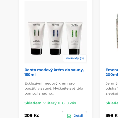
Varianty (3)
Rento medový krém do sauny,
Emendo
150ml
200ml
Exkluzivní medový krém pro
Jemný t
použití v sauně. Hýčkejte své tělo
odstra
pomocí snadno…
zlepšu
Skladem
,
v úterý 11. 8. u vás
Sklad
209 Kč
399 K
Detail