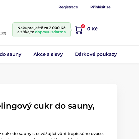
Registrace
Přihlásit se
0
Nakupte ještě za
2 000 Kč
0 Kč
a získejte
dopravu zdarma
:30)
 do sauny
Akce a slevy
Dárkové poukazy
lingový cukr do sauny,
 cukr do sauny s osvěžující vůní tropického ovoce.