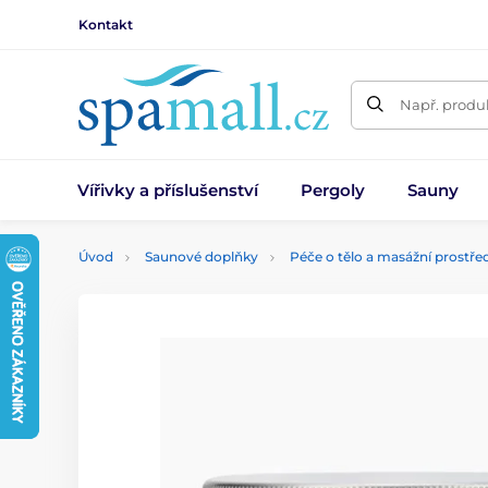
Kontakt
Např. produk
Vířivky a příslušenství
Pergoly
Sauny
Úvod
Saunové doplňky
Péče o tělo a masážní prostře