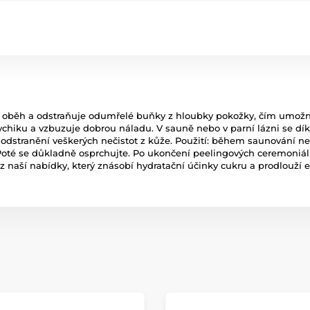
 oběh a odstraňuje odumřelé buňky z hloubky pokožky, čím umožní r
chiku a vzbuzuje dobrou náladu. V sauně nebo v parní lázni se díky
stranění veškerých nečistot z kůže. Použití: během saunování nebo
 Poté se důkladně osprchujte. Po ukončení peelingových ceremoniál
naší nabídky, který znásobí hydratační účinky cukru a prodlouží e