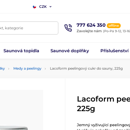
CZK
777 624 350
offline
t, kategorie
Zavolejte nám
(Po-Pá 9-12, 13-16
Saunová topidla
Saunové doplňky
Příslušenství
dky
Medy a peelingy
Lacoform peelingový cukr do sauny, 225g
Lacoform pee
225g
Jemný vyživující peelingový