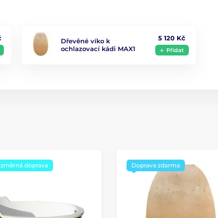
č
5 120 Kč
Dřevěné víko k
ochlazovací kádi MAX1
Přidat
změrná doprava
Doprava zdarma