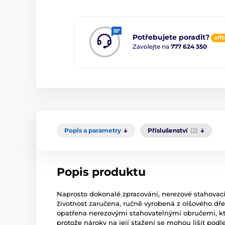
Potřebujete poradit?
offl
Zavolejte na
777 624 350
Popis a parametry
Příslušenství
(2)
Popis produktu
Naprosto dokonalé zpracování, nerezové stahovací
životnost zaručena, r
učně vyrobená z olšového dře
opatřena nerezovými stahovatelnými obručemi, kte
protože nároky na její stažení se mohou lišit pod