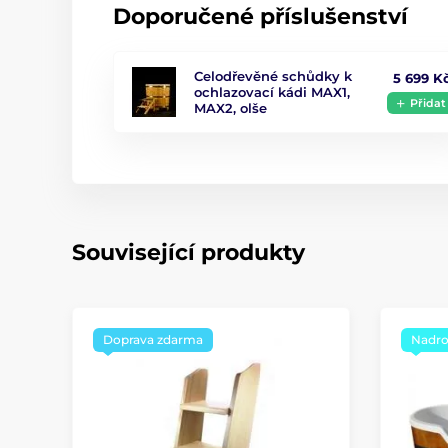
Doporučené příslušenství
Celodřevěné schůdky k
5 699 K
ochlazovací kádi MAX1,
Přidat
MAX2, olše
Související produkty
Doprava zdarma
Nadro