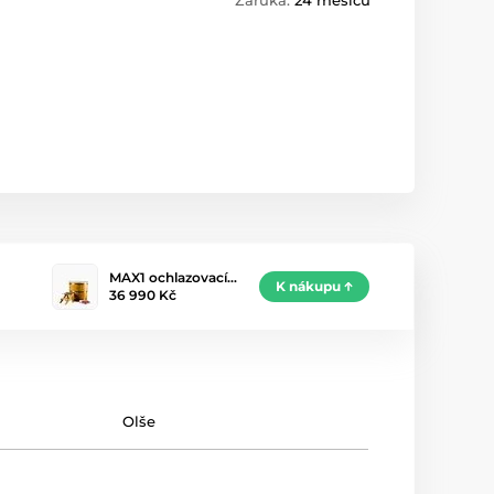
Záruka:
24 měsíců
MAX1 ochlazovací…
K nákupu
36 990 Kč
Olše