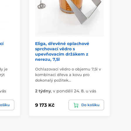
cí
Eliga, dřevěné oplachové
El
sprchovací vědro s
sp
upevňovacím držákem z
ra
nerezu, 7,5l
y je
Ochlazovací vědro o objemu 7,5l v
Och
rýt
kombinaci dřeva a kovu pro
ko
dokonalý požitek…
do
 vás
2 týdny
,
v pondělí 24. 8. u vás
2 
9 173 Kč
9 
ošíku
Do košíku