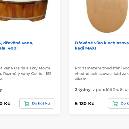
, dřevěná vana,
Dřevěné víko k ochlazova
la, 400l
kádi MAX1
á vana Osiris s akrylátovou
Pro zamezení znečištění vod
. Rozměry vany Osiris - 152
vhodné ochlazovací káď zak
 60…
víkem.
y
2 týdny
,
v pondělí 24. 8. u
0 Kč
5 120 Kč
Do košíku
Do k