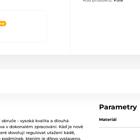
Kód produktu:
P518
ine
Parametry
Materiál
 obruče - vysoká kvalita a dlouhá
va v dokonalém zpracování. Káď je nově
ré dovolují regulovat utažení kádě,
le podmínek, kterým je dřevo vystaveno.