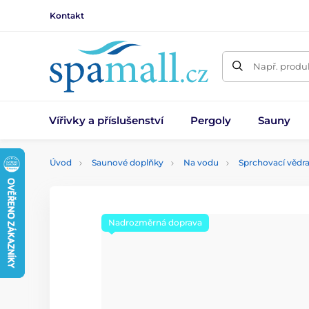
Kontakt
Např. produk
Vířivky a příslušenství
Pergoly
Sauny
Úvod
Saunové doplňky
Na vodu
Sprchovací vědra
Nadrozměrná doprava