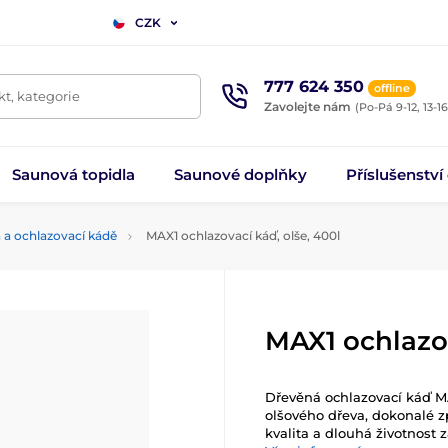
CZK
777 624 350
offline
t, kategorie
Zavolejte nám
(Po-Pá 9-12, 13-16
Saunová topidla
Saunové doplňky
Příslušenství
 a ochlazovací kádě
MAX1 ochlazovací káď, olše, 400l
MAX1 ochlazov
Dřevěná ochlazovací káď MA
olšového dřeva, dokonalé z
kvalita a dlouhá životnost 