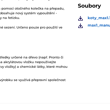
Soubory
m pomocí otočného kolečka na přepadu,
obsahuje nový systém vypouštění -
koty_max1.
 na řetízku.
max1_manua
é sezení. Určeno pouze pro použití ve
středky určené na dřevo (např. Pronto či
 na akrylátovou vložku nepoužívejte
stvy vložky) a chemické látky, které mohou
ýrobku se využívá přepravní společnost