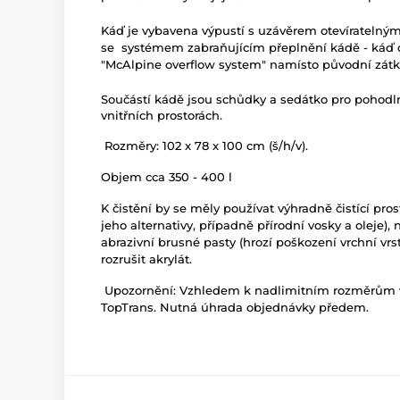
Káď je vybavena výpustí s uzávěrem otevíratelný
se systémem zabraňujícím přeplnění kádě - káď 
"McAlpine overflow system" namísto původní zátky
Součástí kádě jsou schůdky a sedátko pro pohodln
vnitřních prostorách.
Rozměry: 102 x 78 x 100 cm (š/h/v).
Objem cca 350 - 400 l
K čistění by se měly používat výhradně čistící pro
jeho alternativy, případně přírodní vosky a oleje),
abrazivní brusné pasty (hrozí poškození vrchní vr
rozrušit akrylát.
Upozornění: Vzhledem k nadlimitním rozměrům v
TopTrans. Nutná úhrada objednávky předem.