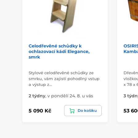
Celodřevěné schůdky k
OSIRIS
ochlazovací kádi Elegance,
Kamba
smrk
Stylové celodřevěné schůdky ze
Dřevěn
smrku, vám zajistí pohodlný vstup
vložkou
a výstup z…
x 78 x
2 týdny
,
v pondělí 24. 8. u vás
3 týdn
5 090 Kč
53 60
Do košíku