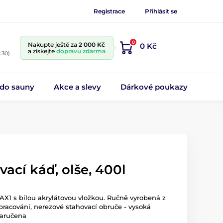
Registrace
Přihlásit se
0
Nakupte ještě za
2 000 Kč
0 Kč
a získejte
dopravu zdarma
:30)
 do sauny
Akce a slevy
Dárkové poukazy
ací káď, olše, 400l
X1 s bílou akrylátovou vložkou. Ručně vyrobená z
pracování, nerezové stahovací obruče - vysoká
zaručena