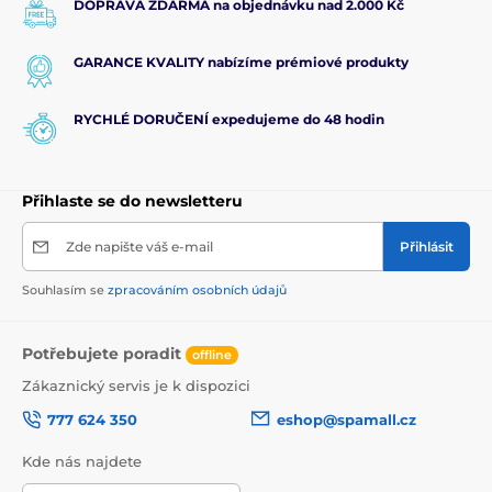
DOPRAVA ZDARMA na objednávku nad 2.000 Kč
GARANCE KVALITY nabízíme prémiové produkty
RYCHLÉ DORUČENÍ expedujeme do 48 hodin
Přihlaste se do newsletteru
Zde napište váš e-mail
Přihlásit
Souhlasím se
zpracováním osobních údajů
Potřebujete poradit
offline
Zákaznický servis je k dispozici
777 624 350
eshop@spamall.cz
Kde nás najdete