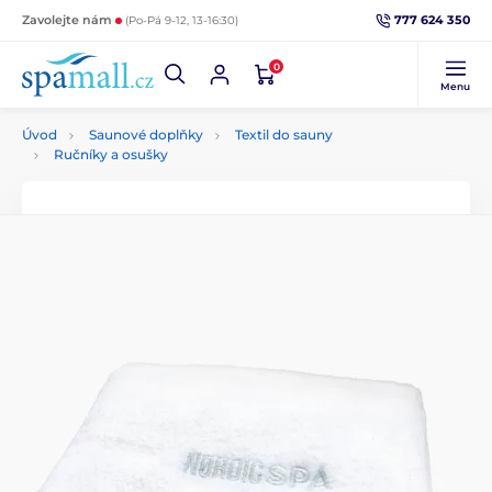
777 624 350
Zavolejte nám
(Po-Pá 9-12, 13-16:30)
0
Menu
Úvod
Saunové doplňky
Textil do sauny
Ručníky a osušky