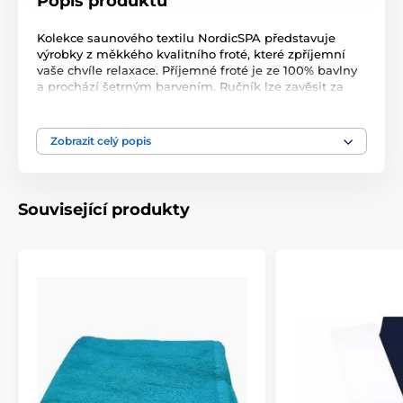
Popis produktu
Kolekce saunového textilu NordicSPA představuje
výrobky z měkkého kvalitního froté, které zpříjemní
vaše chvíle relaxace. Příjemné froté je ze 100% bavlny
a prochází šetrným barvením. Ručník lze zavěsit za
praktické poutko, které se nachází uprostřed u delší
strany ručníku. Před prvním použitím vyperte.
Počáteční uvolňování drobných vláken není na
Zobrazit celý popis
závadu. Ručník lze prát na 50°C. Rozměry: 50x100 cm
Gramáž: 400g/m2 Materiál: 100% bavlna
Související produkty
Produkt je zařazen v kategoriích
Ručníky a osušky