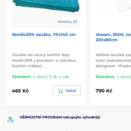
Varianty (3)
NordicSPA osuška, 70x140 cm
Vossen, ROM, va
220x80cm
Osuška do sauny textilní řady
Vaflová osuška z
NordicSPA s poutkem a výšivkou.
svým jednoduchý
Kvalitní měkké…
designem. Vhodn
Skladem
,
v úterý 11. 8. u vás
Skladem
,
v úterý
465 Kč
790 Kč
Detail
VĚRNOSTNÍ PROGRAM nakupujte výhodněji