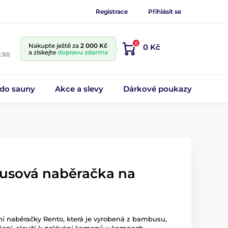
Registrace
Přihlásit se
0
Nakupte ještě za
2 000 Kč
0 Kč
a získejte
dopravu zdarma
:30)
 do sauny
Akce a slevy
Dárkové poukazy
sová naběračka na
í naběračky Rento, která je vyrobená z bambusu,