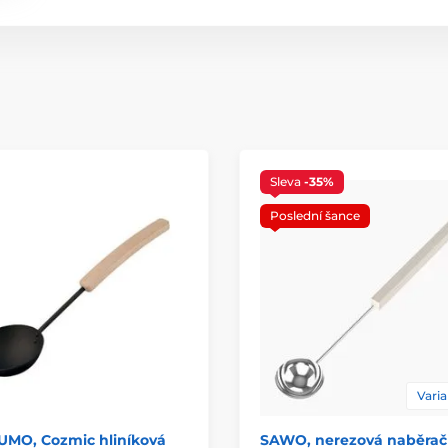
Sleva
-35%
Poslední šance
Varia
UMO, Cozmic hliníková
SAWO, nerezová naběrač