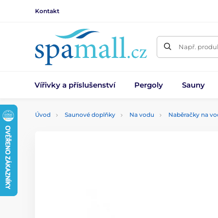
Kontakt
Např. produk
Vířivky a příslušenství
Pergoly
Sauny
Úvod
Saunové doplňky
Na vodu
Naběračky na v