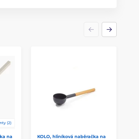
nty (2)
ka na
KOLO, hliníková naběračka na
HA