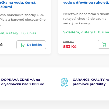
čka na vodu, černá,
vodu s dřevěnou rukojetí
 300ml
Nerezová naběračka s dlou
ová naběračka značky OPA
rukojetí, vhodná do saun s
isla z barevně eloxovaného
věžatými kamny.
,…
Skladem
,
v úterý 11. 8. u v
em
,
v úterý 11. 8. u vás
820 Kč
č
Do košíku
533 Kč
DOPRAVA ZDARMA na
GARANCE KVALITY na
objednávku nad 2.000 Kč
prémiové produkty