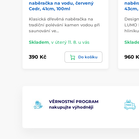
naběračka na vodu, červený
naběra
Cedr, 41cm, 100ml
43cm,
Klasická dřevěná naběračka na
Design
tradiční polévání kamen vodou při
LUMO P
saunování ve…
hliníku
Skladem
,
v úterý 11. 8. u vás
Sklad
390 Kč
960 K
Do košíku
VĚRNOSTNÍ PROGRAM
nakupujte výhodněji