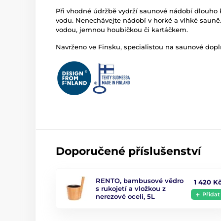
Při vhodné údržbě vydrží saunové nádobí dlouho k
vodu. Nenechávejte nádobí v horké a vlhké sauně.
vodou, jemnou houbičkou či kartáčkem.
Navrženo ve Finsku, specialistou na saunové dop
Doporučené příslušenství
RENTO, bambusové vědro
1 420 K
s rukojetí a vložkou z
Přidat
nerezové oceli, 5L