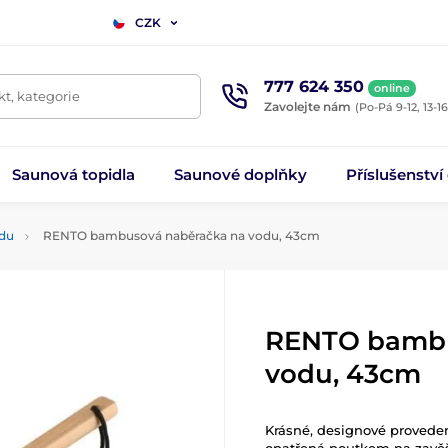
CZK
777 624 350
online
t, kategorie
Zavolejte nám
(Po-Pá 9-12, 13-16
Saunová topidla
Saunové doplňky
Příslušenství
odu
RENTO bambusová naběračka na vodu, 43cm
RENTO bambu
vodu, 43cm
Krásné, designové proveden