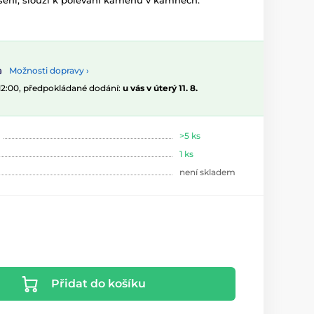
ení, slouží k polévání kamenů v kamnech.
Možnosti dopravy ›
 12:00, předpokládané dodání:
u vás v úterý 11. 8.
>5 ks
1 ks
není skladem
Přidat do košíku