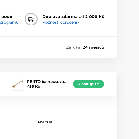
 bodů
Doprava zdarma
od
2 000 Kč
 programu ›
Možnosti doručení ›
Záruka:
24 měsíců
RENTO bambusová…
K nákupu
459 Kč
Bambus