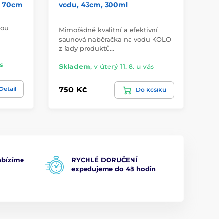
, 70cm
vodu, 43cm, 300ml
na
36
hou
Mimořádně kvalitní a efektivní
saunová naběračka na vodu KOLO
Dř
z řady produktů…
bor
ás
Skladem
,
v úterý 11. 8. u vás
Sk
Detail
750 Kč
45
Do košíku
bízíme
RYCHLÉ DORUČENÍ
expedujeme do 48 hodin