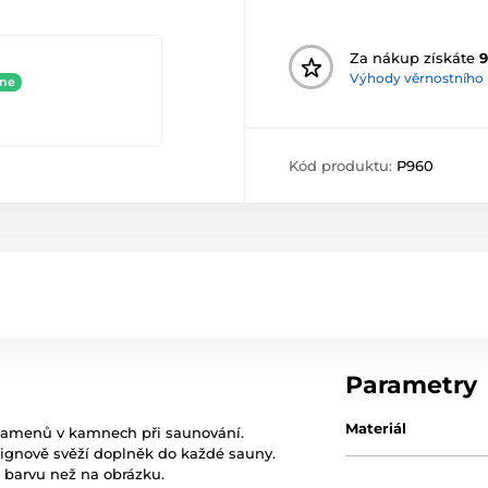
Za nákup získáte
9
Výhody věrnostního
ine
Kód produktu:
P960
Parametry
Materiál
 kamenů v kamnech při saunování.
signově svěží doplněk do každé sauny.
u barvu než na obrázku.