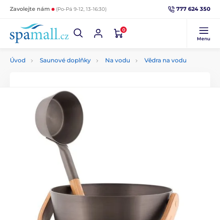
777 624 350
Zavolejte nám
(Po-Pá 9-12, 13-16:30)
0
Menu
Úvod
Saunové doplňky
Na vodu
Vědra na vodu