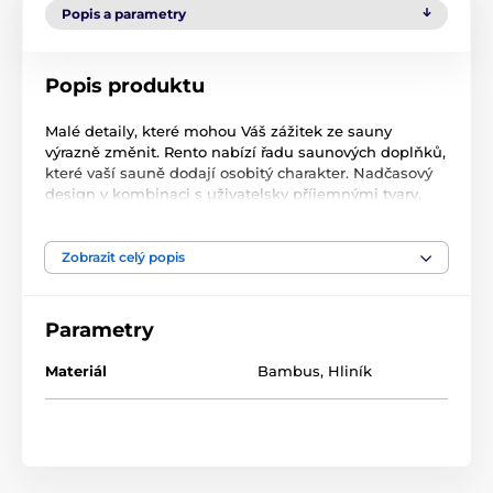
Popis a parametry
Popis produktu
Malé detaily, které mohou Váš zážitek ze sauny
výrazně změnit. Rento nabízí řadu saunových doplňků,
které vaší sauně dodají osobitý charakter. Nadčasový
design v kombinaci s uživatelsky příjemnými tvary.
Vědro do sauny, kovové části jsou vyrobeny z barevně
eloxovaného hliníku, s praktickou rukojetí je vyrobeno
Zobrazit celý popis
z tepelně upraveného bambusu, díky čemuž se vědro
příjemně drží. Bambus je krásný materiál, který dobře
ladí s finskými lavicovými dřevinami a potěší oko svou
Parametry
přirozeností. Jedná se o spolehlivý, osobitý doplněk do
vaší sauny, doplněný o naběračku ze stejného
Materiál
Bambus
,
Hliník
materiálu.
Navrženo ve Finsku, specialistou na saunové doplňky
společností RENTO.