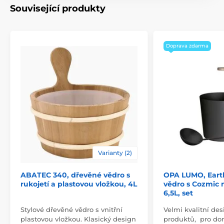
Související produkty
Při vhodné údržbě vydrží saunové nádobí dlouho
Doprava zdarma
krásné. Po saunování z nádobí vylejte vodu.
Nenechávejte nádobí v horké a vlhké sauně.
Rozměry: průměr 20cm, výška vědra 35cm
Naběračka: délka 43cm
Objem: 5l
Varianty (2)
ABATEC 340, dřevěné vědro s
OPA LUMO, Earth
rukojetí a plastovou vložkou, 4L
vědro s Cozmic 
6,5L, set
Stylové dřevěné vědro s vnitřní
Velmi kvalitní des
plastovou vložkou. Klasický design
produktů, pro do