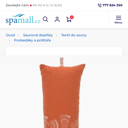
777 624 350
Zavolejte nám
(Po-Pá 9-12, 13-16:30)
0
Menu
Úvod
Saunové doplňky
Textil do sauny
Podsedáky a polštáře