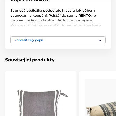
Saunová podložka podporuje hlavu a krk během
saunování a koupání. Polštář do sauny RENTO, je
vyroben tradičním finským textilním postupem.
Vysoce kvalitní tkaný polštář do sauny udržuje tvar a
je dobře odolný proti praní. Měkká a lehká bavlna
působí na pokožku chladně, dobře absorbuje vlhkost
a rychle schne. Výplň tvoří rychleschnoucí vata. Obal:
Zobrazit celý popis
100% bavlna Výplň: 100% polyester
Rozměr: 50 × 22 cm
Související produkty
Kvalita od finského specialisty na wellness
Rento.