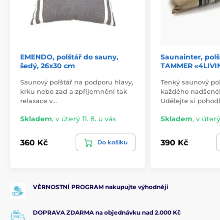
EMENDO, polštář do sauny,
Saunainter, polš
šedý, 26x30 cm
TAMMER «4LIVI
Saunový polštář na podporu hlavy,
Tenký saunový pol
krku nebo zad a zpříjemnění tak
každého nadšené
relaxace v…
Udělejte si pohodl
Skladem
,
v úterý 11. 8. u vás
Skladem
,
v úterý
360 Kč
390 Kč
Do košíku
VĚRNOSTNÍ PROGRAM nakupujte výhodněji
DOPRAVA ZDARMA na objednávku nad 2.000 Kč