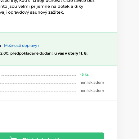
všechny, kdo si chtějí uchovat čisté lavice bez
nto jsou velmi příjemné na dotek a díky
ají opravdový saunový zážitek.
Možnosti dopravy ›
 12:00, předpokládané dodání:
u vás v úterý 11. 8.
>5 ks
není skladem
není skladem