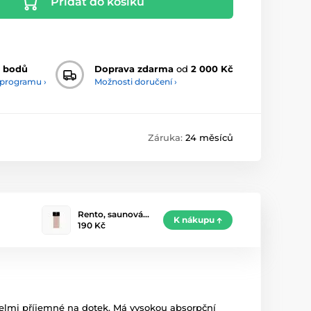
Přidat do košíku
 bodů
Doprava zdarma
od
2 000 Kč
 programu ›
Možnosti doručení ›
Záruka:
24 měsíců
Rento, saunová…
K nákupu
190 Kč
 velmi příjemné na dotek. Má vysokou absorpční