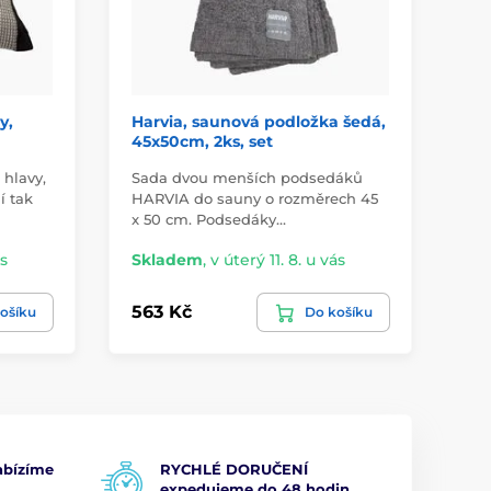
y,
Harvia, saunová podložka šedá,
RE
45x50cm, 2ks, set
Ke
 hlavy,
Sada dvou menších podsedáků
Sa
í tak
HARVIA do sauny o rozměrech 45
ch
x 50 cm. Podsedáky…
hla
ás
Skladem
,
v úterý 11. 8. u vás
Sk
563 Kč
47
ošíku
Do košíku
bízíme
RYCHLÉ DORUČENÍ
expedujeme do 48 hodin