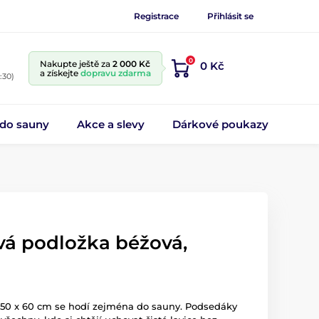
Registrace
Přihlásit se
0
Nakupte ještě za
2 000 Kč
0 Kč
a získejte
dopravu zdarma
:30)
 do sauny
Akce a slevy
Dárkové poukazy
vá podložka béžová,
h 50 x 60 cm se hodí zejména do sauny. Podsedáky