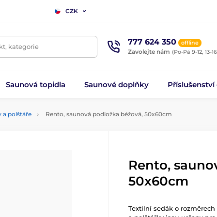
CZK
777 624 350
offline
t, kategorie
Zavolejte nám
(Po-Pá 9-12, 13-16
Saunová topidla
Saunové doplňky
Příslušenství
 a polštáře
Rento, saunová podložka béžová, 50x60cm
Rento, sauno
50x60cm
Textilní sedák o rozměrec