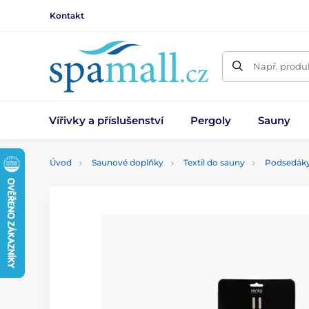
Kontakt
Např. produk
Vířivky a příslušenství
Pergoly
Sauny
Úvod
Saunové doplňky
Textil do sauny
Podsedáky