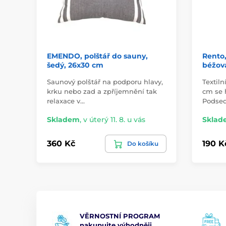
EMENDO, polštář do sauny,
Rento
šedý, 26x30 cm
béžov
Saunový polštář na podporu hlavy,
Textil
krku nebo zad a zpříjemnění tak
cm se 
relaxace v…
Podsed
Skladem
,
v úterý 11. 8. u vás
Sklad
360 Kč
190 K
Do košíku
VĚRNOSTNÍ PROGRAM
nakupujte výhodněji