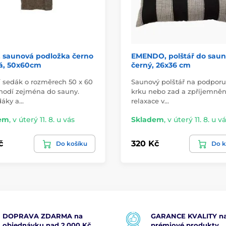
, saunová podložka černo
EMENDO, polštář do saun
á, 50x60cm
černý, 26x36 cm
ní sedák o rozměrech 50 x 60
Saunový polštář na podporu
hodí zejména do sauny.
krku nebo zad a zpříjemněn
áky a…
relaxace v…
em
,
v úterý 11. 8. u vás
Skladem
,
v úterý 11. 8. u v
č
320 Kč
Do košíku
Do k
DOPRAVA ZDARMA na
GARANCE KVALITY na
objednávku nad 2.000 Kč
prémiové produkty