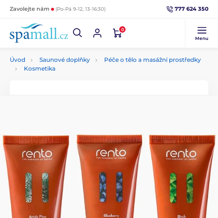
777 624 350
Zavolejte nám
(Po-Pá 9-12, 13-16:30)
0
Menu
Úvod
Saunové doplňky
Péče o tělo a masážní prostředky
Kosmetika