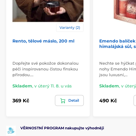
Varianty (2)
Rento, tělové máslo, 200 ml
Emendo balíček 
himalájská sůl, s
Dopřejte své pokožce dokonalou
Nechte se hýčkat 
péči inspirovanou čistou finskou
nohy Emendo Him
přírodou.…
jsou luxusní,…
Skladem
,
v úterý 11. 8. u vás
Skladem
,
v úterý
369 Kč
490 Kč
Detail
VĚRNOSTNÍ PROGRAM nakupujte výhodněji