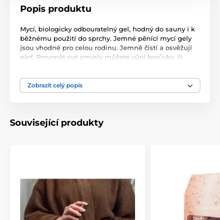
Popis produktu
Mycí, biologicky odbouratelný gel, hodný do sauny i k
běžnému použití do sprchy. Jemné pěnící mycí gely
jsou vhodné pro celou rodinu. Jemně čistí a osvěžují
pleť. Provonět své smysly můžete vůní borůvky, či
lístků břízy sbírané za arktické noci, nebo vás osloví
vůně jehličí z borovice?
Zobrazit celý popis
Kvalita od finského specialisty na wellness
Rento.
Související produkty
Návod použití:
rozetřete po pokožce, vytvořte pěnu a
opláchněte.
Po otevření spotřebujte do 12 měsíců, viz informace na
obale výrobku.