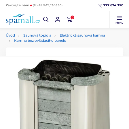
777 624 350
Zavolejte nám
(Po-Pá 9-12, 13-16:30)
0
Menu
Úvod
Saunová topidla
Elektrická saunová kamna
Kamna bez ovládacího panelu