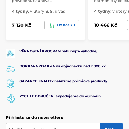
provedení. Saunová…
harmonický celek
4 týdny
,
v úterý 8. 9. u vás
4 týdny
,
v úterý 8
7 120 Kč
10 466 Kč
Do košíku
VĚRNOSTNÍ PROGRAM nakupujte výhodněji
DOPRAVA ZDARMA na objednávku nad 2.000 Kč
GARANCE KVALITY nabízíme prémiové produkty
RYCHLÉ DORUČENÍ expedujeme do 48 hodin
Přihlaste se do newsletteru