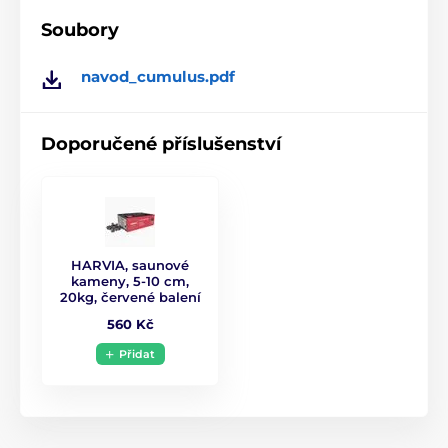
Soubory
Jištění
3x16 A
navod_cumulus.pdf
Přívodní kabel
5x2,5 mm
Ovládací jednotka
Není součástí kamen
Doporučené příslušenství
Hmotnost kamen
15 kg
HARVIA, saunové
kameny, 5-10 cm,
20kg, červené balení
560 Kč
Přidat