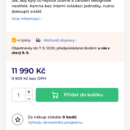
tak, aby byly co nejvíce účelné a zároveň designově
neotřelé. Kamna bez interní ovládací jednotky, nutno
dokoupit zvlášť.
Více informací ›
Možnosti dopravy ›
4 týdny
Objednávky do 7. 9. 12:00, předpokládané dodání:
u vás v
úterý 8. 9.
11 990 Kč
9 909 Kč bez DPH
Přidat do košíku
Za nákup získáte
0 bodů
Výhody věrnostního programu ›