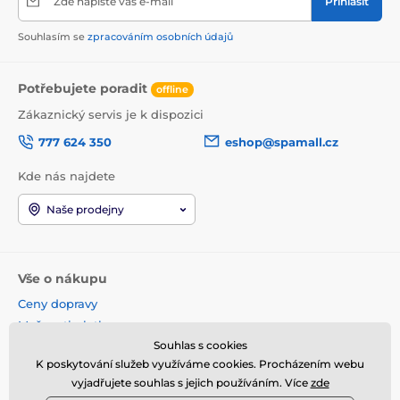
Zde napište váš e-mail
Přihlásit
Souhlasím se
zpracováním osobních údajů
Potřebujete poradit
offline
Zákaznický servis je k dispozici
777 624 350
eshop@spamall.cz
Kde nás najdete
Naše prodejny
Vše o nákupu
Ceny dopravy
Možnosti platby
Souhlas s cookies
Obchodní podmínky
K poskytování služeb využíváme cookies. Procházením webu
Reklamace a vrácení
vyjadřujete souhlas s jejich používáním. Více
zde
Věrnostní program