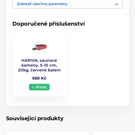
Napájení
400 V
Zobrazit všechny parametry
Ovládací jednotka
Je součástí kamen
Doporučené příslušenství
Hmotnost kamen
6 kg
HARVIA, saunové
kameny, 5-10 cm,
20kg, červené balení
560 Kč
Přidat
Související produkty