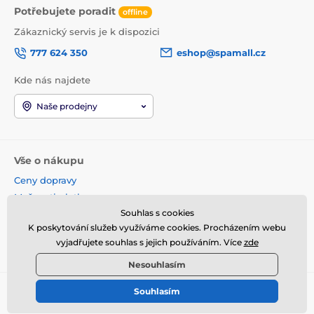
Potřebujete poradit
offline
Zákaznický servis je k dispozici
777 624 350
eshop@spamall.cz
Kde nás najdete
Naše prodejny
Vše o nákupu
Ceny dopravy
Možnosti platby
Souhlas s cookies
Obchodní podmínky
K poskytování služeb využíváme cookies. Procházením webu
Reklamace a vrácení
vyjadřujete souhlas s jejich používáním. Více
zde
Věrnostní program
Nesouhlasím
Souhlasím
© 2026 www.spamall.cz ⦁ E-shop vytvořila
SIMPLIA.cz