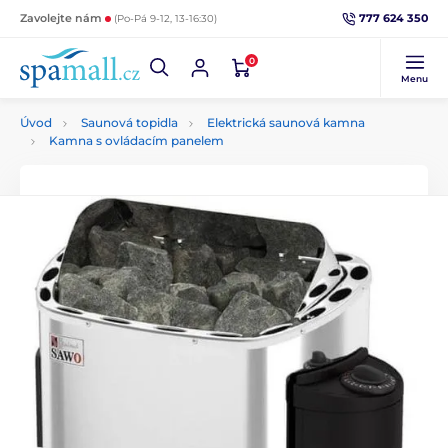
777 624 350
Zavolejte nám
(Po-Pá 9-12, 13-16:30)
0
Menu
Úvod
Saunová topidla
Elektrická saunová kamna
Kamna s ovládacím panelem