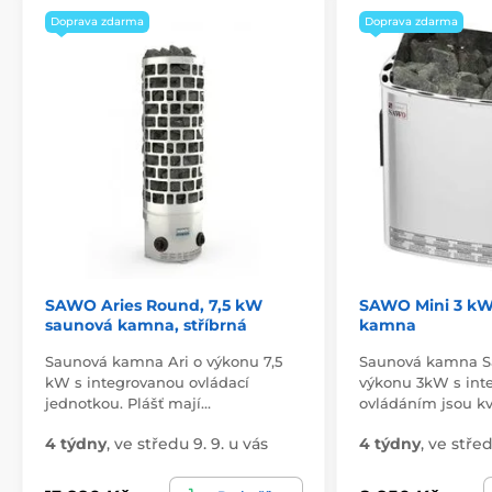
Doprava zdarma
Doprava zdarma
SAWO Aries Round, 7,5 kW
SAWO Mini 3 kW
saunová kamna, stříbrná
kamna
Saunová kamna Ari o výkonu 7,5
Saunová kamna S
kW s integrovanou ovládací
výkonu 3kW s in
jednotkou. Plášť mají…
ovládáním jsou kv
4 týdny
,
ve středu 9. 9. u vás
4 týdny
,
ve střed