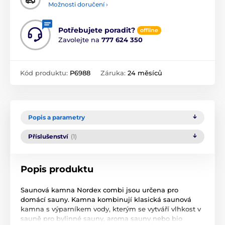
Možnosti doručení ›
Potřebujete poradit?
offline
Zavolejte na
777 624 350
Kód produktu:
P6988
Záruka:
24 měsíců
Popis a parametry
Příslušenství
(1)
Popis produktu
Saunová kamna Nordex combi jsou určena pro
domácí sauny. Kamna kombinují klasická saunová
kamna s výparníkem vody, kterým se vytváří vlhkost v
sauně pro bylinné sauny, aroma sauny nebo bio