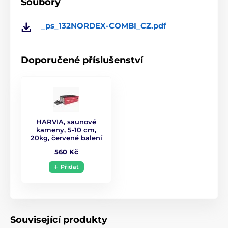
Soubory
Jištění
3x16 A
_ps_132NORDEX-COMBI_CZ.pdf
Přívodní kabel
5x2,5 mm
Doporučené příslušenství
Ovládací jednotka
Není součástí kamen
Hmotnost kamen
10 kg
Výkon výparníku
2 kW
HARVIA, saunové
kameny, 5-10 cm,
20kg, červené balení
560 Kč
Přidat
Související produkty