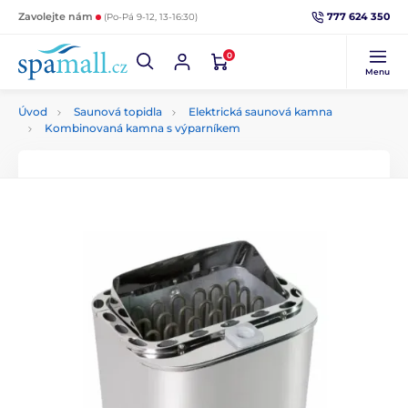
777 624 350
Zavolejte nám
(Po-Pá 9-12, 13-16:30)
0
Menu
Úvod
Saunová topidla
Elektrická saunová kamna
Kombinovaná kamna s výparníkem