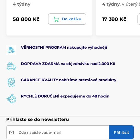
4 týdny
4 týdny
,
v úterý 8
58 800 Kč
17 390 Kč
Do košíku
VĚRNOSTNÍ PROGRAM nakupujte výhodněji
DOPRAVA ZDARMA na objednávku nad 2.000 Kč
GARANCE KVALITY nabízíme prémiové produkty
RYCHLÉ DORUČENÍ expedujeme do 48 hodin
Přihlaste se do newsletteru
Zde napište váš e-mail
Přihlásit